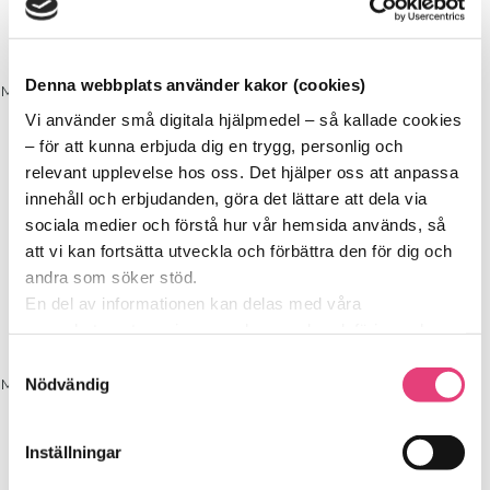
ENDAST FÖR SOCKERSKOLANS
DELTAGARE
Denna webbplats använder kakor (cookies)
Meny
Vi använder små digitala hjälpmedel – så kallade cookies
Start
– för att kunna erbjuda dig en trygg, personlig och
relevant upplevelse hos oss. Det hjälper oss att anpassa
ENDAST FÖR SOCKERSKOLANS
DELTAGARE
innehåll och erbjudanden, göra det lättare att dela via
sociala medier och förstå hur vår hemsida används, så
att vi kan fortsätta utveckla och förbättra den för dig och
Start
andra som söker stöd.
En del av informationen kan delas med våra
ENDAST FÖR SOCKERSKOLANS
DELTAGARE
samarbetspartners inom analys, marknadsföring och
sociala medier. De kan i sin tur använda den tillsammans
Samtyckesval
med annan information du delat med dem tidigare, eller
Nödvändig
Meny
som de har samlat in genom sina tjänster.
Start
Vi berättar detta för att du ska kunna känna dig trygg –
Inställningar
för det är grunden i allt vi gör på SockerSkolan.
ENDAST FÖR SOCKERSKOLANS