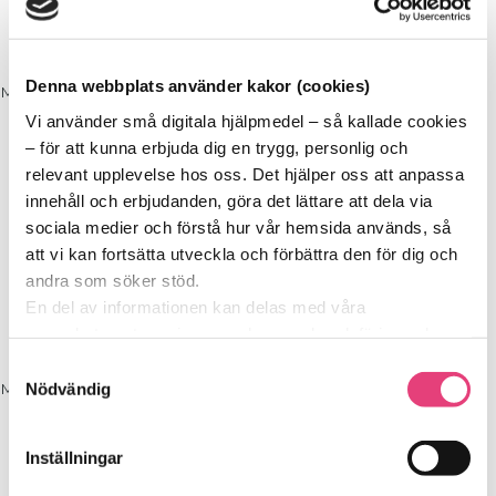
ENDAST FÖR SOCKERSKOLANS
DELTAGARE
Denna webbplats använder kakor (cookies)
Meny
Vi använder små digitala hjälpmedel – så kallade cookies
Start
– för att kunna erbjuda dig en trygg, personlig och
relevant upplevelse hos oss. Det hjälper oss att anpassa
ENDAST FÖR SOCKERSKOLANS
DELTAGARE
innehåll och erbjudanden, göra det lättare att dela via
sociala medier och förstå hur vår hemsida används, så
att vi kan fortsätta utveckla och förbättra den för dig och
Start
andra som söker stöd.
En del av informationen kan delas med våra
ENDAST FÖR SOCKERSKOLANS
DELTAGARE
samarbetspartners inom analys, marknadsföring och
sociala medier. De kan i sin tur använda den tillsammans
Samtyckesval
med annan information du delat med dem tidigare, eller
Nödvändig
Meny
som de har samlat in genom sina tjänster.
Start
Vi berättar detta för att du ska kunna känna dig trygg –
Inställningar
för det är grunden i allt vi gör på SockerSkolan.
ENDAST FÖR SOCKERSKOLANS