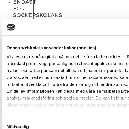
ENDAST
FÖR
SOCKERSKOLANS
DELTAGARE
Meny
Start
Denna webbplats använder kakor (cookies)
ENDAST
Vi använder små digitala hjälpmedel – så kallade cookies – f
FÖR
erbjuda dig en trygg, personlig och relevant upplevelse hos 
SOCKERSKOLANS
hjälper oss att anpassa innehåll och erbjudanden, göra det lät
DELTAGARE
via sociala medier och förstå hur vår hemsida används, så at
fortsätta utveckla och förbättra den för dig och andra som sö
En del av informationen kan delas med våra samarbetspartn
Endast för SockerSkolans
analys, marknadsföring och sociala medier. De kan i sin tur
deltagare
tillsammans med annan information du delat med dem tidigar
de har samlat in genom sina tjänster.
Vi berättar detta för att du ska kunna känna dig trygg – för de
Samtyckesval
allt vi gör på SockerSkolan.
Nödvändig
Materialet som du försöker titta på är bara till för de som går på