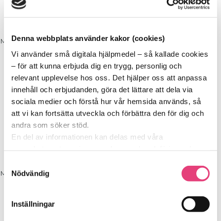
ENDAST FÖR SOCKERSKOLANS
DELTAGARE
Denna webbplats använder kakor (cookies)
Meny
Vi använder små digitala hjälpmedel – så kallade cookies
Start
– för att kunna erbjuda dig en trygg, personlig och
relevant upplevelse hos oss. Det hjälper oss att anpassa
ENDAST FÖR SOCKERSKOLANS
DELTAGARE
innehåll och erbjudanden, göra det lättare att dela via
sociala medier och förstå hur vår hemsida används, så
att vi kan fortsätta utveckla och förbättra den för dig och
Start
andra som söker stöd.
En del av informationen kan delas med våra
ENDAST FÖR SOCKERSKOLANS
DELTAGARE
samarbetspartners inom analys, marknadsföring och
sociala medier. De kan i sin tur använda den tillsammans
Samtyckesval
med annan information du delat med dem tidigare, eller
Nödvändig
Meny
som de har samlat in genom sina tjänster.
Start
Vi berättar detta för att du ska kunna känna dig trygg –
Inställningar
för det är grunden i allt vi gör på SockerSkolan.
ENDAST FÖR SOCKERSKOLANS