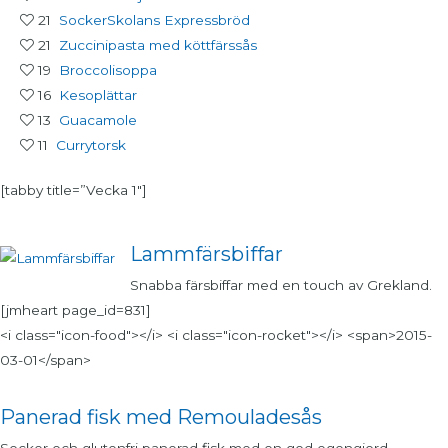
21
SockerSkolans Expressbröd
21
Zuccinipasta med köttfärssås
19
Broccolisoppa
16
Kesoplättar
13
Guacamole
11
Currytorsk
[tabby title=”Vecka 1″]
Lammfärsbiffar
Snabba färsbiffar med en touch av Grekland.
[jmheart page_id=831]
<i class="icon-food"></i> <i class="icon-rocket"></i> <span>2015-
03-01</span>
Panerad fisk med Remouladesås
Socker och glutenfri panerad fisk med en god egengjord