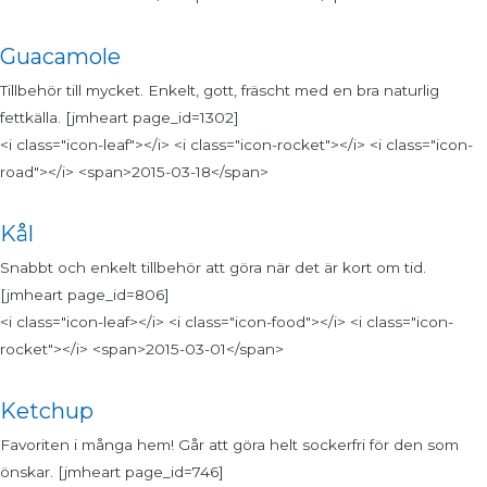
Guacamole
Tillbehör till mycket. Enkelt, gott, fräscht med en bra naturlig
fettkälla. [jmheart page_id=1302]
<i class="icon-leaf"></i> <i class="icon-rocket"></i> <i class="icon-
road"></i> <span>2015-03-18</span>
Kål
Snabbt och enkelt tillbehör att göra när det är kort om tid.
[jmheart page_id=806]
<i class="icon-leaf></i> <i class="icon-food"></i> <i class="icon-
rocket"></i> <span>2015-03-01</span>
Ketchup
Favoriten i många hem! Går att göra helt sockerfri för den som
önskar. [jmheart page_id=746]