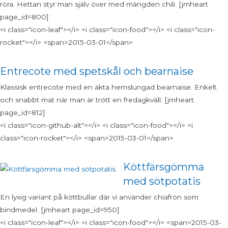
röra. Hettan styr man själv över med mängden chili. [jmheart
page_id=800]
<i class="icon-leaf"></i> <i class="icon-food"></i> <i class="icon-
rocket"></i> <span>2015-03-01</span>
Entrecote med spetskål och bearnaise
Klassisk entrecote med en äkta hemslungad bearnaise. Enkelt
och snabbt mat när man är trött en fredagkväll. [jmheart
page_id=812]
<i class="icon-github-alt"></i> <i class="icon-food"></i> <i
class="icon-rocket"></i> <span>2015-03-01</span>
Köttfärsgömma
med sötpotatis
En lyxig variant på köttbullar där vi använder chiafrön som
bindmedel. [jmheart page_id=950]
<i class="icon-leaf"></i> <i class="icon-food"></i> <span>2015-03-