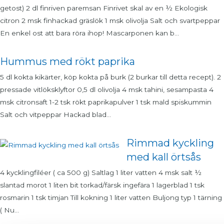
getost) 2 dl finriven paremsan Finrivet skal av en ½ Ekologisk
citron 2 msk finhackad gräslök 1 msk olivolja Salt och svartpeppar
En enkel ost att bara röra ihop! Mascarponen kan b...
Hummus med rökt paprika
5 dl kokta kikärter, köp kokta på burk (2 burkar till detta recept). 2
pressade vitlöksklyftor 0,5 dl olivolja 4 msk tahini, sesampasta 4
msk citronsaft 1-2 tsk rökt paprikapulver 1 tsk mald spiskummin
Salt och vitpeppar Hackad blad...
Rimmad kyckling
med kall örtsås
4 kycklingfiléer ( ca 500 g) Saltlag 1 liter vatten 4 msk salt ½
slantad morot 1 liten bit torkad/färsk ingefära 1 lagerblad 1 tsk
rosmarin 1 tsk timjan Till kokning 1 liter vatten Buljong typ 1 tärning
( Nu...