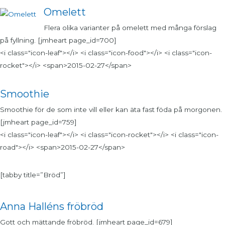
Omelett
Flera olika varianter på omelett med många förslag
på fyllning. [jmheart page_id=700]
<i class="icon-leaf"></i> <i class="icon-food"></i> <i class="icon-
rocket"></i> <span>2015-02-27</span>
Smoothie
Smoothie för de som inte vill eller kan äta fast föda på morgonen.
[jmheart page_id=759]
<i class="icon-leaf"></i> <i class="icon-rocket"></i> <i class="icon-
road"></i> <span>2015-02-27</span>
[tabby title=”Bröd”]
Anna Halléns fröbröd
Gott och mättande fröbröd. [jmheart page_id=679]