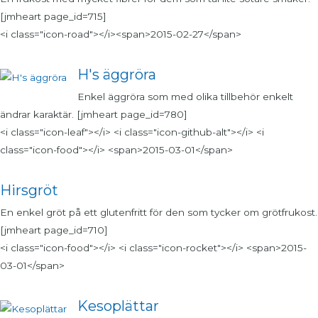
[jmheart page_id=715]
<i class="icon-road"></i><span>2015-02-27</span>
H's äggröra
Enkel äggröra som med olika tillbehör enkelt
ändrar karaktär. [jmheart page_id=780]
<i class="icon-leaf"></i> <i class="icon-github-alt"></i> <i
class="icon-food"></i> <span>2015-03-01</span>
Hirsgröt
En enkel gröt på ett glutenfritt för den som tycker om grötfrukost.
[jmheart page_id=710]
<i class="icon-food"></i> <i class="icon-rocket"></i> <span>2015-
03-01</span>
Kesoplättar