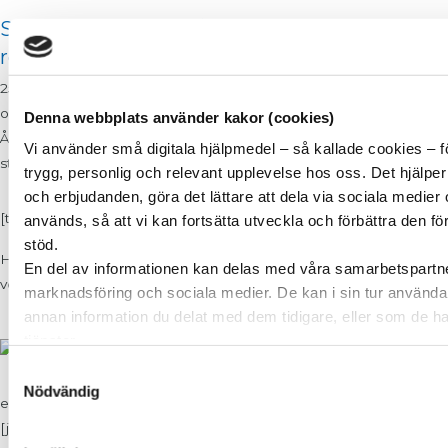
Sallad med Brysselkål, avocado, grape och
rödlök
250 g färsk brysselkål 2 avocado 1 röd grape 1 liten rödlök 2 msk
olivolja 1 tsk vitvinsvinäger 1 nypa chiliflakes Flingsalt och peppar
Denna webbplats använder kakor (cookies)
Ånga brysselkålen och låt svalna Dela avocadon och skär i tunna
Vi använder små digitala hjälpmedel – så kallade cookies – f
strimlor, ”vänd” av...
trygg, personlig och relevant upplevelse hos oss. Det hjälper
och erbjudanden, göra det lättare att dela via sociala medier
[tabby title=”Mer…”]
används, så att vi kan fortsätta utveckla och förbättra den f
stöd.
Här ligger flera av våra favoritrecept som inte får plats under de 4
En del av informationen kan delas med våra samarbetspartn
veckorna eller innehåller mjölk.
marknadsföring och sociala medier. De kan i sin tur använd
annan information du delat med dem tidigare, eller som de h
tjänster.
Äggmjölk
Vi berättar detta för att du ska kunna känna dig trygg – för det
Samtyckesval
För många är detta en favorit som mjölkersättning
SockerSkolan.
Nödvändig
eller kanske rent utav som en egen dricka med smaksättning.
[jmheart page_id=776]