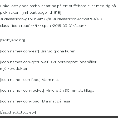
Enkel och goda ostbollar att ha på ett buffébord eller med sig på
picknicken. [jmheart page_id=818]
<i class="icon-github-alt"></i> <i class="icon-rocket"></i> <i
class="icon-road"></i> <span>2015-03-01</span>
[tabbyending]
[icon name=icon-leaf] Bra vid gröna kuren
[icon name=icon-github-alt] Grundreceptet innehåller
mjölkprodukter
[icon name=icon-food] Varm mat
[icon name=icon-rocket] Mindre än 30 min att tillaga
[icon name=icon-road] Bra mat på resa
[/ss_check_to_view]