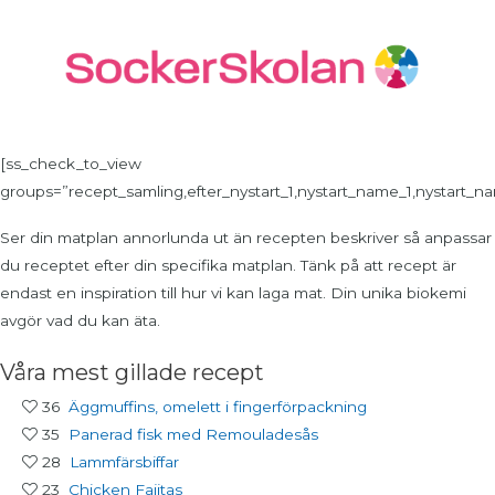
Hoppa
till
innehåll
[ss_check_to_view
groups=”recept_samling,efter_nystart_1,nystart_name_1,nystart_na
Ser din matplan annorlunda ut än recepten beskriver så anpassar
du receptet efter din specifika matplan. Tänk på att recept är
endast en inspiration till hur vi kan laga mat. Din unika biokemi
avgör vad du kan äta.
Våra mest gillade recept
36
Äggmuffins, omelett i fingerförpackning
35
Panerad fisk med Remouladesås
28
Lammfärsbiffar
23
Chicken Fajitas