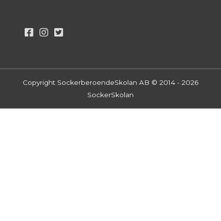
Copyright SockerberoendeSkolan AB © 2014 - 2026
SockerSkolan