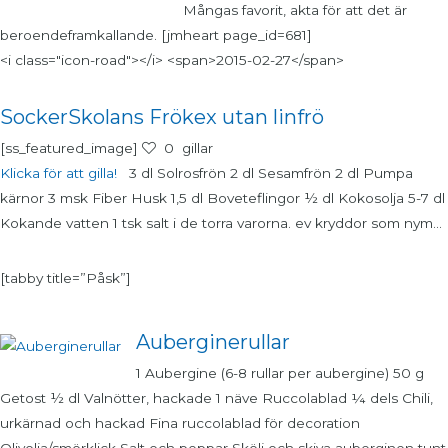
Mångas favorit, akta för att det är
beroendeframkallande. [jmheart page_id=681]
<i class="icon-road"></i> <span>2015-02-27</span>
SockerSkolans Frökex utan linfrö
[ss_featured_image]
0
gillar
Klicka för att gilla!
3 dl Solrosfrön 2 dl Sesamfrön 2 dl Pumpa
kärnor 3 msk Fiber Husk 1,5 dl Boveteflingor ½ dl Kokosolja 5-7 dl
Kokande vatten 1 tsk salt i de torra varorna. ev kryddor som nym...
[tabby title=”Påsk”]
Auberginerullar
1 Aubergine (6-8 rullar per aubergine) 50 g
Getost ½ dl Valnötter, hackade 1 näve Ruccolablad ¼ dels Chili,
urkärnad och hackad Fina ruccolablad för decoration
Olivolja/smörklick Salt och peppar Skölj och skiva auberginen tunt