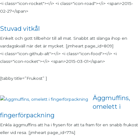
<i class="icon-rocket"></i> <i class="icon-road"></i> <span>2015-
02-27</span>
Stuvad vitkål
Enkelt och gott tillbehör till all mat. Snabbt att slänga ihop en
vardagskväll när det är mycket. [jmheart page_id=809]
<i class="icon-github-alt"></i> <i class="icon-food"></i> <i
class="icon-rocket"></i> <span>2015-03-01</span>
[tabby title=”Frukost” ]
Äggmuffins,
omelett i
fingerförpackning
Enkla äggmuffins att ha i frysen för att ta fram för en snabb frukost
eller vid resa. [jmheart page_id=774]