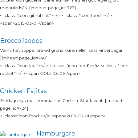
remouladsås. [jmheart page_id=727]
<i class="icon-github-alt"></i> <i class="icon-food"></i>
<span>2015-03-01</span>
Broccolisoppa
Varm, het soppa, bra vid gröna kuren eller kalla vinterdagar.
[jmheart page_id=740]
<i class="icon-leaf"></i> <i class="icon-food"></i> <i class="icon-
rocket"></i> <span>2015-03-01</span>
Chicken Fajitas
Fredagsmys-mat hemma hos Cristina. Stor favorit! [jmheart
page_id=724]
<i class="icon-food"></i> <span>2015-03-01</span>
Hamburgare