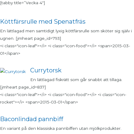
[tabby title=”Vecka 4″]
Köttfärsrulle med Spenatfräs
En lättlagad men samtidigt lyxig köttfärsrulle som sköter sig själv i
ugnen. [jmheart page_id=793]
<i class="icon-leaf"></i> <i class="icon-food"></i> <span>2015-03-
01</span>
Currytorsk
En lättlagad fiskrätt som går snabbt att tillaga.
[jmheart page_id=837]
<i class="icon-leaf"></i> <i class="icon-food"></i> <i class="icon-
rocket"></i> <span>2015-03-01</span>
Baconlindad pannbiff
En variant på den klassiska pannbiffen utan mjölkprodukter.