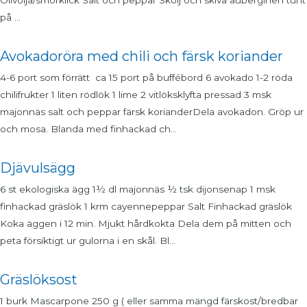
på ...
Avokadoröra med chili och färsk koriander
4-6 port som förrätt ca 15 port på buffébord 6 avokado 1-2 röda
chilifrukter 1 liten rödlök 1 lime 2 vitlöksklyfta pressad 3 msk
majonnäs salt och peppar färsk korianderDela avokadon. Gröp ur
och mosa. Blanda med finhackad ch...
Djävulsägg
6 st ekologiska ägg 1½ dl majonnäs ½ tsk dijonsenap 1 msk
finhackad gräslök 1 krm cayennepeppar Salt Finhackad gräslök
Koka äggen i 12 min. Mjukt hårdkokta Dela dem på mitten och
peta försiktigt ur gulorna i en skål. Bl...
Gräslöksost
1 burk Mascarpone 250 g ( eller samma mängd färskost/bredbar