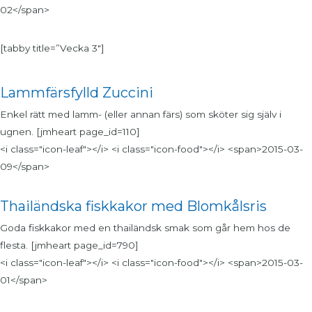
02</span>
[tabby title=”Vecka 3″]
Lammfärsfylld Zuccini
Enkel rätt med lamm- (eller annan färs) som sköter sig själv i
ugnen. [jmheart page_id=110]
<i class="icon-leaf"></i> <i class="icon-food"></i> <span>2015-03-
09</span>
Thailändska fiskkakor med Blomkålsris
Goda fiskkakor med en thailändsk smak som går hem hos de
flesta. [jmheart page_id=790]
<i class="icon-leaf"></i> <i class="icon-food"></i> <span>2015-03-
01</span>