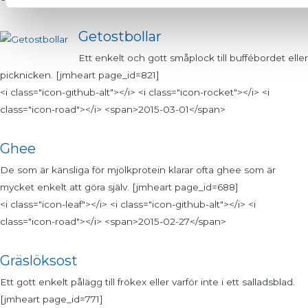
Getostbollar
Ett enkelt och gott småplock till buffébordet eller
picknicken. [jmheart page_id=821]
<i class="icon-github-alt"></i> <i class="icon-rocket"></i> <i
class="icon-road"></i> <span>2015-03-01</span>
Ghee
De som är känsliga för mjölkprotein klarar ofta ghee som är
mycket enkelt att göra själv. [jmheart page_id=688]
<i class="icon-leaf"></i> <i class="icon-github-alt"></i> <i
class="icon-road"></i> <span>2015-02-27</span>
Gräslöksost
Ett gott enkelt pålägg till frökex eller varför inte i ett salladsblad.
[jmheart page_id=771]