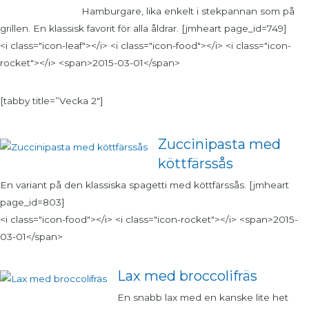
Hamburgare, lika enkelt i stekpannan som på
grillen. En klassisk favorit för alla åldrar. [jmheart page_id=749]
<i class="icon-leaf"></i> <i class="icon-food"></i> <i class="icon-
rocket"></i> <span>2015-03-01</span>
[tabby title=”Vecka 2″]
Zuccinipasta med
köttfärssås
En variant på den klassiska spagetti med köttfärssås. [jmheart
page_id=803]
<i class="icon-food"></i> <i class="icon-rocket"></i> <span>2015-
03-01</span>
Lax med broccolifräs
En snabb lax med en kanske lite het