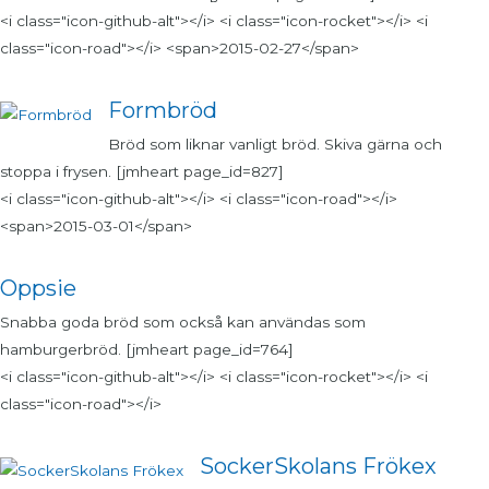
<i class="icon-github-alt"></i> <i class="icon-rocket"></i> <i
class="icon-road"></i> <span>2015-02-27</span>
Formbröd
Bröd som liknar vanligt bröd. Skiva gärna och
stoppa i frysen. [jmheart page_id=827]
<i class="icon-github-alt"></i> <i class="icon-road"></i>
<span>2015-03-01</span>
Oppsie
Snabba goda bröd som också kan användas som
hamburgerbröd. [jmheart page_id=764]
<i class="icon-github-alt"></i> <i class="icon-rocket"></i> <i
class="icon-road"></i>
SockerSkolans Frökex