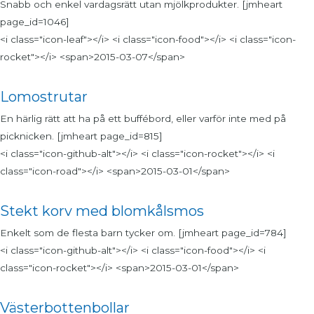
Snabb och enkel vardagsrätt utan mjölkprodukter. [jmheart
page_id=1046]
<i class="icon-leaf"></i> <i class="icon-food"></i> <i class="icon-
rocket"></i> <span>2015-03-07</span>
Lomostrutar
En härlig rätt att ha på ett buffébord, eller varför inte med på
picknicken. [jmheart page_id=815]
<i class="icon-github-alt"></i> <i class="icon-rocket"></i> <i
class="icon-road"></i> <span>2015-03-01</span>
Stekt korv med blomkålsmos
Enkelt som de flesta barn tycker om. [jmheart page_id=784]
<i class="icon-github-alt"></i> <i class="icon-food"></i> <i
class="icon-rocket"></i> <span>2015-03-01</span>
Västerbottenbollar