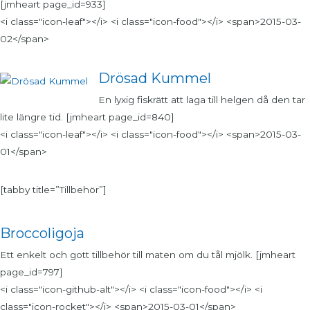
[jmheart page_id=933]
<i class="icon-leaf"></i> <i class="icon-food"></i> <span>2015-03-
02</span>
Drösad Kummel
En lyxig fiskrätt att laga till helgen då den tar
lite längre tid. [jmheart page_id=840]
<i class="icon-leaf"></i> <i class="icon-food"></i> <span>2015-03-
01</span>
[tabby title=”Tillbehör”]
Broccoligoja
Ett enkelt och gott tillbehör till maten om du tål mjölk. [jmheart
page_id=797]
<i class="icon-github-alt"></i> <i class="icon-food"></i> <i
class="icon-rocket"></i> <span>2015-03-01</span>