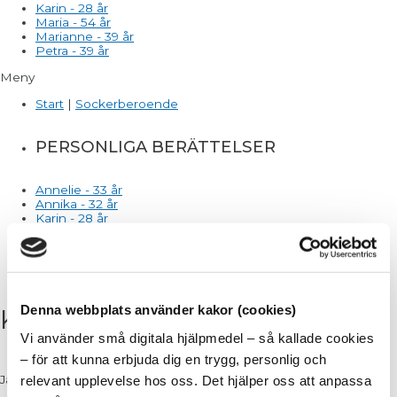
Karin - 28 år
Maria - 54 år
Marianne - 39 år
Petra - 39 år
Meny
Start
|
Sockerberoende
PERSONLIGA BERÄTTELSER
Annelie - 33 år
Annika - 32 år
Karin - 28 år
Maria - 54 år
Marianne - 39 år
Petra - 39 år
Denna webbplats använder kakor (cookies)
Karin – 28 år
Vi använder små digitala hjälpmedel – så kallade cookies
– för att kunna erbjuda dig en trygg, personlig och
Jag har varit ganska normalviktig i hela mitt liv.
relevant upplevelse hos oss. Det hjälper oss att anpassa