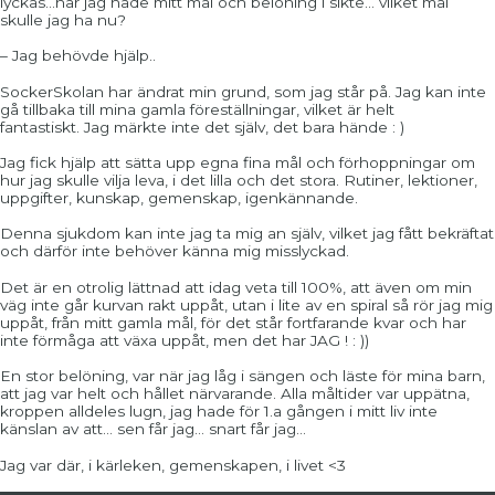
lyckas…när jag hade mitt mål och belöning i sikte…
vilket mål
skulle jag ha nu?
– Jag behövde hjälp..
SockerSkolan har ändrat min grund, som jag står på. Jag kan inte
gå tillbaka till mina gamla föreställningar, vilket är helt
fantastiskt.
Jag märkte inte det själv, det bara hände : )
Jag fick hjälp att sätta upp egna fina mål och förhoppningar om
hur jag skulle vilja leva, i det lilla och det stora.
Rutiner, lektioner,
uppgifter, kunskap, gemenskap, igenkännande.
Denna sjukdom kan inte jag ta mig an själv, vilket jag fått bekräftat
och därför inte behöver känna mig misslyckad.
Det är en otrolig lättnad att idag veta till 100%, att även om min
väg inte går kurvan rakt uppåt, utan i lite av en spiral så rör jag mig
uppåt, från mitt gamla mål, för det står fortfarande kvar och har
inte förmåga att växa uppåt, men det har JAG ! : ))
En stor belöning, var när jag låg i sängen och läste för mina barn,
att jag var helt och hållet närvarande.
Alla måltider var uppätna,
kroppen alldeles lugn, jag hade för 1.a gången i mitt liv inte
känslan av att… sen får jag… snart får jag…
Jag var där, i kärleken, gemenskapen, i livet <3