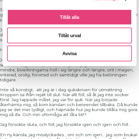
Så i stället för att sträva uppåt, att växa, utvecklas, lära , sätta
gränser så blev min bubbla bara större och större.
För mitt mål var
Tillåt alla
ju alltid detsamma… men kraven ökade och ökade…
Jag minns att det var inte så viktigt att hämta ut betyg, medaljer,
diplom mm. Jag hade klarat det, nu skulle jag få min belöning –
Tillåt urval
socker.
Helt galet, år ut och år in.
Avvisa
Jag tyckte jag hade kontroll, hade hittat en bra lösning, inte
skadade någon.
Ett problem var ju att jag tålde det mindre och
mindre, biverkningarna höll i sig längre och längre, ont i magen,
irriterad, orolig, förvirrad och samtidigt ville jag ha belöningen
tidigare.
Inte så konstigt, att jag är i dag sjukskriven för utmattning.
Kroppen sa ifrån rejält till slut.
När allt föll, så åt jag inte socker
först. Jag tappade målet, jag var för sjuk.
När jag började
återhämta mig, så kom känslan och beteendet tillbaka. Då kunde
jag se det mer tydligt, och häpnade hur jag kunde tillåta mig göra
mig så illa. Och min oförmåga att låta bli!?
Jag försökte sluta, och föll, jag försökte igen och igen och föll…
En ny känsla, jag misslyckades , om och om igen… jag som brukar