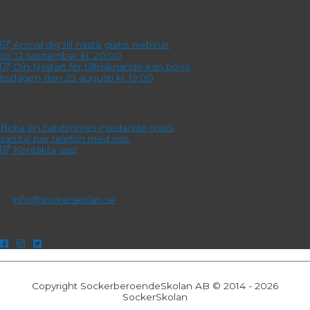
På gång!
Anmäl dig till nästa gratis webinar
lör 12 september kl. 20:00
Din Nystart för tillfrisknande kan börja
tisdagen den 25 augusti kl. 19:00
Hjälp mig!
Boka en halvtimmes inledande gratis
samtal per telefon med oss.
Kontakta oss!
Kontakta oss!
info@sockerskolan.se
Jessica: 070-999 88 95
Copyright SockerberoendeSkolan AB © 2014 - 2026
SockerSkolan