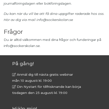
journalföringslagen eller bokföringslagen.
Du kan när du vill be att få dina uppgifter raderade hos oss.
Hör av dig via mail info@sockerskolan.se
Frågor
Du är alltid välkommen med dina frågor och funderingar på
info@sockerskolan.se.
På gång!
Anmäl dig till nästa gratis webinar
mån 10 augusti kl. 19:00
Din Nystart för tillfrisknande kan börja
tisdagen den 25 augusti kl. 19:00
Hjälp mig!