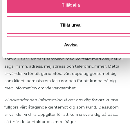
Inställd kurs
Tillåt alla
Ställer vi in en kurs på grund av för få deltagare ombokas du i
första hand till en senare kursstart, i andra hand får du full
Tillåt urval
återbetalning av den erlagda avgiften.
Lagring av personuppgifter
Avvisa
Den information vi samlar in är
de uppgifter om dig själv
som du själv lämnar i samband med kontakt med oss, det vill
säga: namn, adress, mejladress och telefonnummer. Detta
använder vi för att genomföra vårt uppdrag gentemot dig
som klient, administrera fakturor och för att kunna nå dig
med information om vår verksamhet.
Vi använder den information vi har om dig
för att
kunna
fullgöra vårt åtagande gentemot dig som kund. Dessutom
använder vi dina uppgifter för att kunna svara dig på bästa
sätt när du kontaktar oss med frågor.