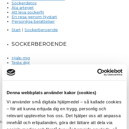
Sockerdetox
Äta arteget
Att leva sockerfri
En resa genom Nystart
Personliga berättelser
Start
|
Sockerberoende
SOCKERBEROENDE
Hjälp mig
Testa dig!
Gratis inledande samtal
Gratis webinar
5 tecken sockerberoende
10 vanligaste misstagen
Sockerberoende och skam
Skador av sockerberoende
Denna webbplats använder kakor (cookies)
Sockerdetox
Äta arteget
Vi använder små digitala hjälpmedel – så kallade cookies
Att leva sockerfri
– för att kunna erbjuda dig en trygg, personlig och
En resa genom Nystart
Personliga berättelser
relevant upplevelse hos oss. Det hjälper oss att anpassa
Meny
innehåll och erbjudanden, göra det lättare att dela via