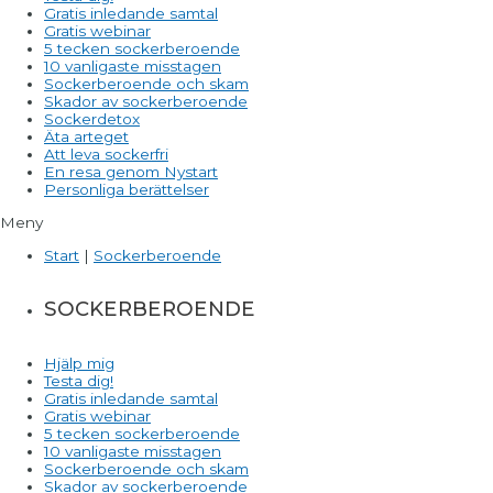
Gratis inledande samtal
Gratis webinar
5 tecken sockerberoende
10 vanligaste misstagen
Sockerberoende och skam
Skador av sockerberoende
Sockerdetox
Äta arteget
Att leva sockerfri
En resa genom Nystart
Personliga berättelser
Meny
Start
|
Sockerberoende
SOCKERBEROENDE
Hjälp mig
Testa dig!
Gratis inledande samtal
Gratis webinar
5 tecken sockerberoende
10 vanligaste misstagen
Sockerberoende och skam
Skador av sockerberoende