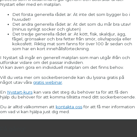
Nystart eller med en matplan.
Det första generella rådet är: Ät inte det som bygger bo i
huvudet!
Det andra generella rådet är: Ät det som du mår bra utav!
(minus synligt socker och gluten)
Det tredje generella rådet är: Ät kött, fisk, skaldjur, ägg,
fågel, grönsaker och bra fetter från smör, oliv/rapsolja eller
kokosfett. Riktig mat som fanns för över 100 år sedan och
som har en kort innehållsförteckning.
I Nystart så ingår en generell matplan som man utgår ifrån och
utforskar vidare om det passar individen.
Vi kan även göra en individuell matplan om det finns behov.
Vill du veta mer om sockerberoende kan du lyssna gratis på
något utav våra
gratis webinar
.
En
Nystart-kurs
kan vara det steg du behöver ta för att få den
hjälp du behöver för att komma tillrätta med ditt sockerberoende.
Du är alltid välkommen att
kontakta oss
för att få mer information
om vad vi kan hjälpa just dig med.
På gång!