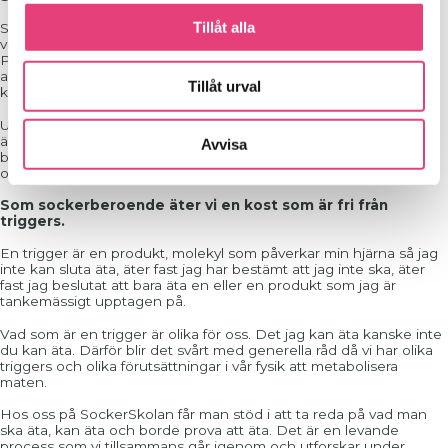
Tillåt alla
Som människa är vi omnivore, vi är skapta för att äta både
vegetabilier och animalier. Naturlig mat är våran artegna föda.
Processerad, hittepå-mat innehåller ofta konstgjort socker och
andra artificiella tillsatser som våra kroppar inte känner igen samt
Tillåt urval
kan skapa en oreda i våra känsliga hjärnor.
Under en behandling för sockerberoende får du lära dig vad som
är din artegna kost och de mängder som är bra för dig där du
Avvisa
befinner dig i din tillfrisknandeprocess. Mat och mängder kan se
olika ut under olika tidsskeenden av våra liv.
Som sockerberoende äter vi en kost som är fri från
triggers.
En trigger är en produkt, molekyl som påverkar min hjärna så jag
inte kan sluta äta, äter fast jag har bestämt att jag inte ska, äter
fast jag beslutat att bara äta en eller en produkt som jag är
tankemässigt upptagen på.
Vad som är en trigger är olika för oss. Det jag kan äta kanske inte
du kan äta. Därför blir det svårt med generella råd då vi har olika
triggers och olika förutsättningar i vår fysik att metabolisera
maten.
Hos oss på SockerSkolan får man stöd i att ta reda på vad man
ska äta, kan äta och borde prova att äta. Det är en levande
process som vi tillsammans går igenom och utforskar under