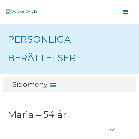
Hoppa
Huv
till
innehåll
PERSONLIGA
BERÄTTELSER
Meny
Sidomeny
Maria – 54 år