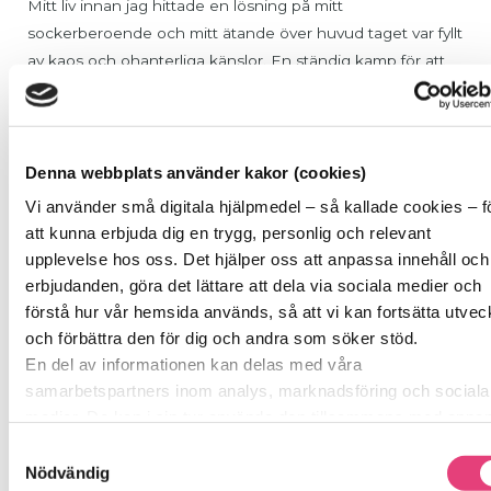
Mitt liv innan jag hittade en lösning på mitt
sockerberoende och mitt ätande över huvud taget var fyllt
av kaos och ohanterliga känslor. En ständig kamp för att
avhålla mig från att äta socker och andra snabba
kolhydrater. Det brukade se ut så att jag kunde avhålla
mig från måndag fram till kanske torsdag eller fredag. Sen
gick det över styr och jag kunde hålla på hela helgen och
Denna webbplats använder kakor (cookies)
bara äta. Jag tränade på ett tvångsmässig sätt också, 6 – 7
Vi använder små digitala hjälpmedel – så kallade cookies – f
ggr i veckan, minst två timmar åt gången för att jag inte
att kunna erbjuda dig en trygg, personlig och relevant
ville gå upp i vikt och för att ingen skulle se hur mycket jag
upplevelse hos oss. Det hjälper oss att anpassa innehåll och
åt egentligen.
erbjudanden, göra det lättare att dela via sociala medier och
förstå hur vår hemsida används, så att vi kan fortsätta utvec
Till slut hittade jag till OA (Anonyma Överätare) vilket blev
och förbättra den för dig och andra som söker stöd.
min lösning. Där hittade jag människor som förstod mig
En del av informationen kan delas med våra
och som förstod vad jag pratade om. Jag fattade för första
samarbetspartners inom analys, marknadsföring och sociala
gången att jag inte var ensam om mitt problem, det fanns
medier. De kan i sin tur använda den tillsammans med anna
likasinnade vilket jag inte hade fattat innan. Jag har haft en
information du delat med dem tidigare, eller som de har saml
Samtyckesval
krokig väg och den är fortfarande inte spikrak. Men
in genom sina tjänster.
Nödvändig
genom SockerSkolan så fick jag ytterligare hjälp att få syn