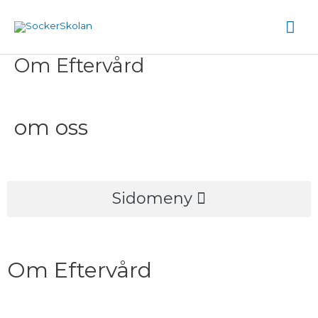
Hoppa
Hu
till
innehåll
Om Eftervård
om oss
M
Sidomeny
e
n
Om Eftervård
y