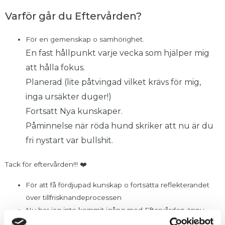
Varför går du Eftervården?
För en gemenskap o samhörighet.
En fast hållpunkt varje vecka som hjälper mig
att hålla fokus.
Planerad (lite påtvingad vilket krävs för mig,
inga ursäkter duger!)
Fortsatt Nya kunskaper.
Påminnelse när röda hund skriker att nu är du
fri nystart var bullshit.
Tack för eftervården!!! ❤️
För att få fördjupad kunskap o fortsätta reflekterandet
över tillfrisknandeprocessen
Nu har jag inte kommit igång med Eftervården ännu
utan börjar först nästa vecka, men så här tänker jag: