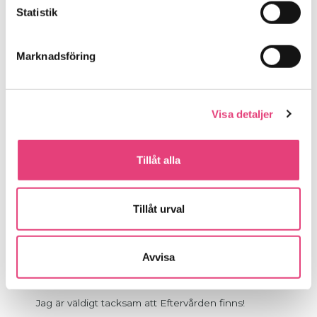
fortsätta resan. Jag behövde påminnas om mycket och
Statistik
information behövdes upprepas för att jag inte skulle
falla in i mina gamla mönster eller drabbas av
Marknadsföring
”teflonminne” och börja missbruka igen. Detta får jag på
eftervården och dessutom ännu fler verktyg,
handlingsplaner och ytterligare en ny och fin
gemenskap som stärker min tillit och läker min relation
Visa detaljer
till mig själv, andra människor och livet i helhet.
Tillåt alla
Jag går Eftervården för att lättare bibehålla min
abstinens. Att få jobba med att leva i tillfrisknad gör det
Tillåt urval
enklare. Även att få träffa sockersyskon är guld värt. Man
kan diskutera och ventilera, det är ovärderligt! Att ha ett
ansikte på de man ringer till, gör det lättare att faktiskt ta
Avvisa
upp telefonen och ringa.
Jag är väldigt tacksam att Eftervården finns!