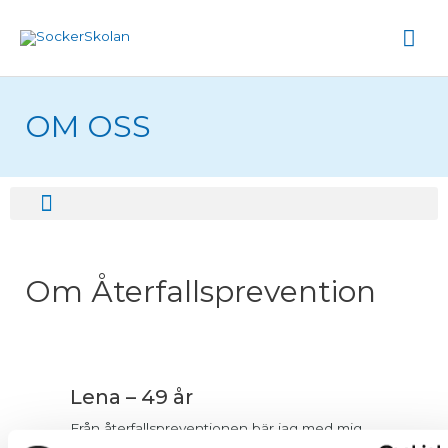
Hoppa
Hu
till
innehåll
OM OSS
Meny
Om Återfallsprevention
Lena – 49 år
Från återfallspreventionen bär jag med mig