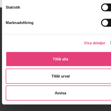
Statistik
På gång!
Marknadsföring
Anmäl dig till nästa gratis webinar
lör 12 september kl. 20:00
Din Nystart för tillfrisknande kan börja
Visa detaljer
tisdagen den 25 augusti kl. 19:00
Tillåt alla
Hjälp mig!
Boka en halvtimmes inledande gratis
Tillåt urval
samtal per telefon med oss.
Kontakta oss!
Avvisa
Kontakta oss!