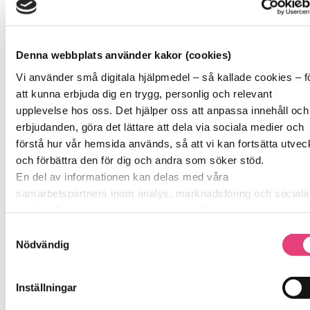
liknelsen med rulltrappan och spiralen av
tillfrisknande. Sen har jag varit in och tittat på de
olika stadierna i trappan ner till fullt återfall. Vad jag
Denna webbplats använder kakor (cookies)
skrev var mina symtom och vad jag skulle göra för
att ta mig upp på banan igen.
Vi använder små digitala hjälpmedel – så kallade cookies – f
att kunna erbjuda dig en trygg, personlig och relevant
upplevelse hos oss. Det hjälper oss att anpassa innehåll och
erbjudanden, göra det lättare att dela via sociala medier och
Anna – 46 år
förstå hur vår hemsida används, så att vi kan fortsätta utvec
Jag tycker att återfallspreventionen var bra. Jag
och förbättra den för dig och andra som söker stöd.
anser att den är nödvändig för tillfrisknandet och för
En del av informationen kan delas med våra
att jag ska förstå att beroendesjukdomen är listig,
samarbetspartners inom analys, marknadsföring och sociala
falsk och stark. Speciellt då jag har tidigare
medier. De kan i sin tur använda den tillsammans med anna
erfarenheter och insikter om återfallsprocessen.
information du delat med dem tidigare, eller som de har saml
Samtyckesval
Men även om jag har det, så behövde jag gå
in genom sina tjänster.
Nödvändig
Vi berättar detta för att du ska kunna känna dig trygg – för de
Återfallspreventionen . Utan Jessica och Cristina
är grunden i allt vi gör på SockerSkolan.
skulle jag aldrig ha kommit ur mitt socker och
Inställningar
matmissbruk . Jag är er evigt tacksam!