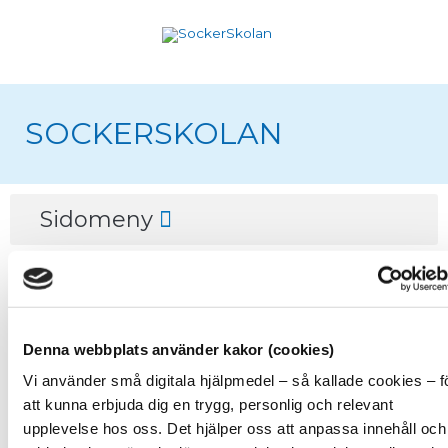
Hoppa
till
innehåll
SOCKERSKOLAN
Meny
Sidomeny
Endast för SockerSkolans
deltagare
Denna webbplats använder kakor (cookies)
Vi använder små digitala hjälpmedel – så kallade cookies – f
att kunna erbjuda dig en trygg, personlig och relevant
upplevelse hos oss. Det hjälper oss att anpassa innehåll och
Materialet som du försöker titta på är bara till för de som