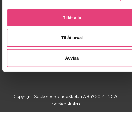
Kontakta oss!
Tillåt alla
Kontakta oss!
Tillåt urval
info@sockerskolan.se
Jessica: 070-999 88 95
Avvisa
Copyright SockerberoendeSkolan AB © 2014 - 2026
SockerSkolan