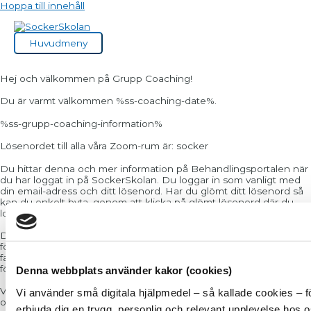
Hoppa till innehåll
Huvudmeny
Hej och välkommen på Grupp Coaching!
Du är varmt välkommen %ss-coaching-date%.
%ss-grupp-coaching-information%
Lösenordet till alla våra Zoom-rum är: socker
Du hittar denna och mer information på Behandlingsportalen när
du har loggat in på SockerSkolan. Du loggar in som vanligt med
din email-adress och ditt lösenord. Har du glömt ditt lösenord så
kan du enkelt byta, genom att klicka på glömt lösenord där du
loggar in.
Du kommer att faktureras för Grupp Coachingen månadsvis i
förskott. Fakturan kommer runt den 20:e i varje månad. Första
fakturan kommer att komma under veckan som kommer och vara
för den första månaden i gruppen.
Denna webbplats använder kakor (cookies)
Väl inne på Behandlingsportalen läser du all praktisk information
Vi använder små digitala hjälpmedel – så kallade cookies – f
och godkänner Sockerskolans finstilta ang ekonomi och
erbjuda dig en trygg, personlig och relevant upplevelse hos 