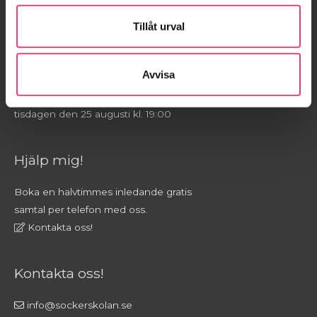
Tillåt urval
På gång!
Anmäl dig till nästa gratis webinar
Avvisa
mån 10 augusti kl. 19:00
Din Nystart för tillfrisknande kan börja
tisdagen den 25 augusti kl. 19:00
Hjälp mig!
Boka en halvtimmes inledande gratis
samtal per telefon med oss.
Kontakta oss!
Kontakta oss!
info@sockerskolan.se