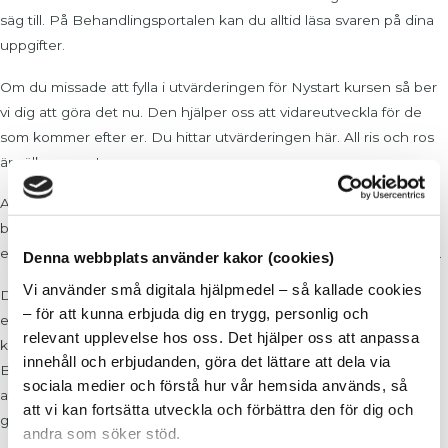
säg till. På Behandlingsportalen kan du alltid läsa svaren på dina
uppgifter.
Om du missade att fylla i utvärderingen för Nystart kursen så ber
vi dig att göra det nu. Den hjälper oss att vidareutveckla för de
som kommer efter er. Du hittar utvärderingen här. All ris och ros
är välkommen!
Att gå på tillfrisknandets väg är ingen spikrak väg, det händer
både det ena och andra som påverkar oss och vi måste ibland ta
en omväg eller varför inte en helt annan farkost än vi först tänkte.
Denna webbplats använder kakor (cookies)
Vi använder små digitala hjälpmedel – så kallade cookies
Det kan vara som så att du halkar till och känner att du behöver
– för att kunna erbjuda dig en trygg, personlig och
extra eller ett annat stöd och hjälp för att vara sockerfri än vad vi
relevant upplevelse hos oss. Det hjälper oss att anpassa
kom fram till i det avslutande samtalet. Därför har vi skapat en
innehåll och erbjudanden, göra det lättare att dela via
Behandlingsplan som håller i och håller om under lång tid. I det
sociala medier och förstå hur vår hemsida används, så
avslutande samtalet så kommer du att få våra förslag hur du kan
att vi kan fortsätta utveckla och förbättra den för dig och
gå vidare. Tveka inte att kontakta oss om du behöver!
andra som söker stöd.