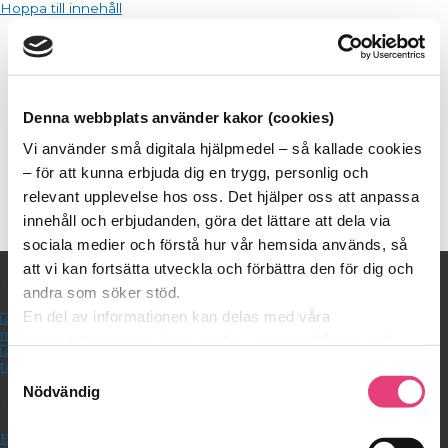
Hoppa till innehåll
Huvudmeny
Denna webbplats använder kakor (cookies)
Vi använder små digitala hjälpmedel – så kallade cookies
– för att kunna erbjuda dig en trygg, personlig och
ImuPro Screen
relevant upplevelse hos oss. Det hjälper oss att anpassa
innehåll och erbjudanden, göra det lättare att dela via
sociala medier och förstå hur vår hemsida används, så
att vi kan fortsätta utveckla och förbättra den för dig och
På gång!
andra som söker stöd.
En del av informationen kan delas med våra
Anmäl dig till nästa gratis webinar
mån 10 augusti kl. 19:00
samarbetspartners inom analys, marknadsföring och
Din Nystart för tillfrisknande kan börja
sociala medier. De kan i sin tur använda den tillsammans
tisdagen den 25 augusti kl. 19:00
Samtyckesval
med annan information du delat med dem tidigare, eller
Nödvändig
Hjälp mig!
som de har samlat in genom sina tjänster.
Vi berättar detta för att du ska kunna känna dig trygg –
Boka en halvtimmes inledande gratis