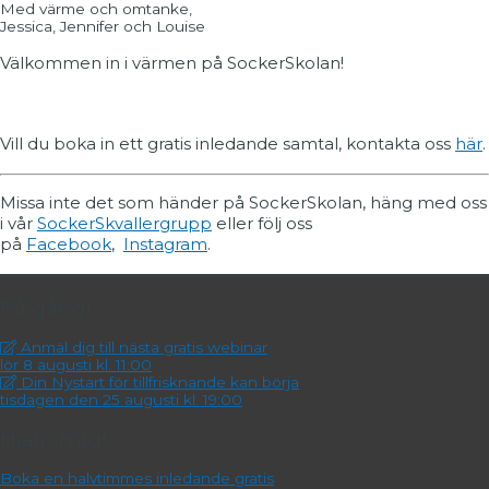
Med värme och omtanke,
Jessica, Jennifer och Louise
Välkommen in i värmen på SockerSkolan!
Vill du boka in ett gratis inledande samtal, kontakta oss
här
.
Missa inte det som händer på SockerSkolan, häng med oss
i vår
SockerSkvallergrupp
eller följ oss
på
Facebook
,
Instagram
.
På gång!
Anmäl dig till nästa gratis webinar
lör 8 augusti kl. 11:00
Din Nystart för tillfrisknande kan börja
tisdagen den 25 augusti kl. 19:00
Hjälp mig!
Boka en halvtimmes inledande gratis