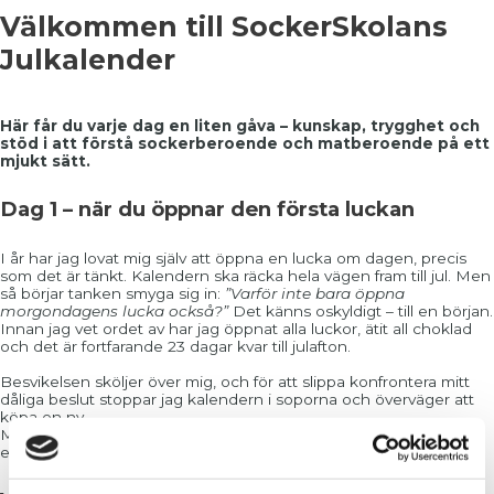
Välkommen till SockerSkolans
Julkalender
Här får du varje dag en liten gåva – kunskap, trygghet och
stöd i att förstå sockerberoende och matberoende på ett
mjukt sätt.
Dag 1 – när du öppnar den första luckan
I år har jag lovat mig själv att öppna en lucka om dagen, precis
som det är tänkt. Kalendern ska räcka hela vägen fram till jul. Men
så börjar tanken smyga sig in:
”Varför inte bara öppna
morgondagens lucka också?”
Det känns oskyldigt – till en början.
Innan jag vet ordet av har jag öppnat alla luckor, ätit all choklad
och det är fortfarande 23 dagar kvar till julafton.
Besvikelsen sköljer över mig, och för att slippa konfrontera mitt
dåliga beslut stoppar jag kalendern i soporna och överväger att
köpa en ny.
Men innerst inne vet jag att det här handlar om något större än
en kalender.