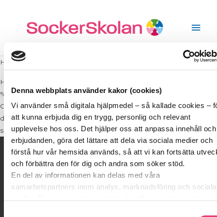
Hoppa
Huv
till
innehåll
Hej!
Här kommer din nästa uppgift. Du hittar uppgiften
Denna webbplats använder kakor (cookies)
%assignment_name% som en pdf-fil att ladda ner under fliken
Vi använder små digitala hjälpmedel – så kallade cookies – f
Grupp Coachning när du har loggat in på hemsidan. Är det en
att kunna erbjuda dig en trygg, personlig och relevant
deluppgift eller en reflektionsuppgift så hittar du den på samma
upplevelse hos oss. Det hjälper oss att anpassa innehåll och
sida som den första uppgiften.
erbjudanden, göra det lättare att dela via sociala medier och
På gång!
förstå hur vår hemsida används, så att vi kan fortsätta utvec
och förbättra den för dig och andra som söker stöd.
En del av informationen kan delas med våra
Anmäl dig till nästa gratis webinar
samarbetspartners inom analys, marknadsföring och sociala
lör 8 augusti kl. 11:00
medier. De kan i sin tur använda den tillsammans med anna
Din Nystart för tillfrisknande kan börja
information du delat med dem tidigare, eller som de har saml
tisdagen den 25 augusti kl. 19:00
Samtyckesval