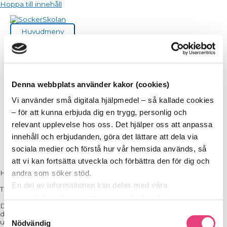
Hoppa till innehåll
Huvudmeny
Denna webbplats använder kakor (cookies)
Tack för att du deltog på
Vi använder små digitala hjälpmedel – så kallade cookies
– för att kunna erbjuda dig en trygg, personlig och
relevant upplevelse hos oss. Det hjälper oss att anpassa
SockerSkolans Webinar
innehåll och erbjudanden, göra det lättare att dela via
sociala medier och förstå hur vår hemsida används, så
att vi kan fortsätta utveckla och förbättra den för dig och
andra som söker stöd.
Hej!
En del av informationen kan delas med våra
Tack för att du deltog på vårt webinarium!
samarbetspartners inom analys, marknadsföring och
Det har nu gått några dagar sedan webinariet. Vi vet att
sociala medier. De kan i sin tur använda den tillsammans
Samtyckesval
deltagandet på webinariet kan väcka många frågor. Har det dykt
med annan information du delat med dem tidigare, eller
upp några frågor hos dig så tveka inte att ställa dem till oss!
Nödvändig