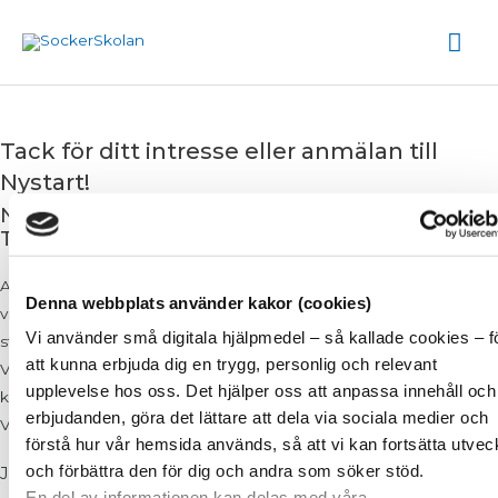
Hoppa
Hu
till
innehåll
Tack för ditt intresse eller anmälan till
Nystart!
NU HAR DU TAGIT ETT STORT STEG PÅ DIN
TILLFRISKNANDERESA!
Att be om hjälp är modigt och eftersom beroendesjukdomen ofta
Denna webbplats använder kakor (cookies)
vill isolera oss så tänker vi på SockerSkolan att du nu har tagit ett
Vi använder små digitala hjälpmedel – så kallade cookies – f
stort steg framåt!
att kunna erbjuda dig en trygg, personlig och relevant
Vi kommer att kontakta dig inom kort för att boka in tid för ett lära
upplevelse hos oss. Det hjälper oss att anpassa innehåll och
känna samtal inför SUGAR och Nystart börjar.
erbjudanden, göra det lättare att dela via sociala medier och
Varmt välkommen in i värmen!
förstå hur vår hemsida används, så att vi kan fortsätta utvec
och förbättra den för dig och andra som söker stöd.
Jessica, Jennifer, Louise och Emilia
En del av informationen kan delas med våra