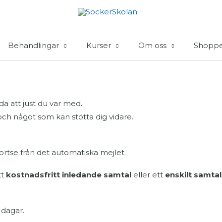
Behandlingar
Kurser
Om oss
Shopp
da att just du var med.
och något som kan stötta dig vidare.
rtse från det automatiska mejlet.
tt
kostnadsfritt inledande samtal
eller ett
enskilt samtal
 dagar.