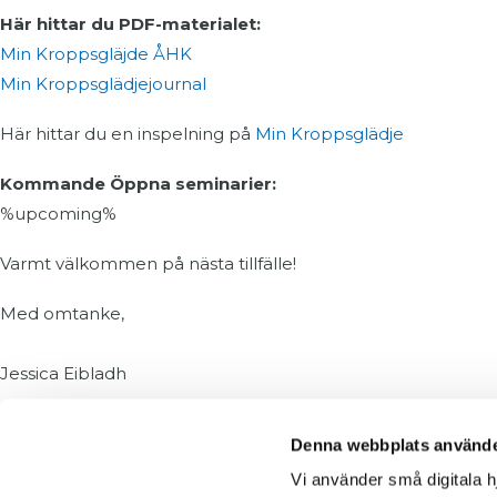
Här hittar du PDF-materialet:
Min Kroppsgläjde ÅHK
Min Kroppsglädjejournal
Här hittar du en inspelning på
Min Kroppsglädje
Kommande Öppna seminarier:
%upcoming%
Varmt välkommen på nästa tillfälle!
Med omtanke,
Jessica Eibladh
Mob 0709 99 88 95
Denna webbplats använde
Vi använder små digitala h