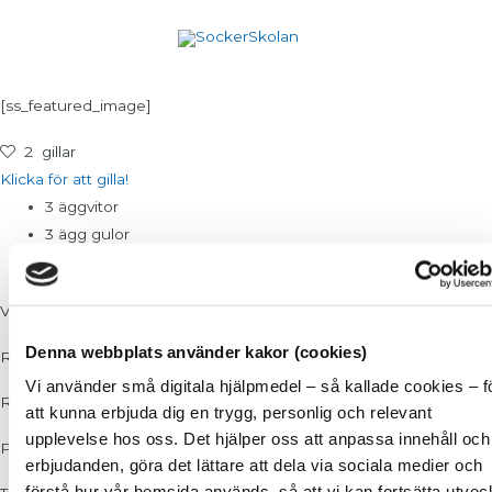
Hoppa
till
innehåll
[ss_featured_image]
2
gillar
Klicka för att gilla!
3 äggvitor
3 ägg gulor
100g Philadelphiaost
Vispa äggvitorna hårt
Denna webbplats använder kakor (cookies)
Rör ihop äggulor och philadelphiaost
Vi använder små digitala hjälpmedel – så kallade cookies – f
Rör ihop smeten med de vispade äggvitorna
att kunna erbjuda dig en trygg, personlig och relevant
upplevelse hos oss. Det hjälper oss att anpassa innehåll och
Pytsa ut på en bakpappersklädd plåt, grädda i ugnen.
erbjudanden, göra det lättare att dela via sociala medier och
förstå hur vår hemsida används, så att vi kan fortsätta utvec