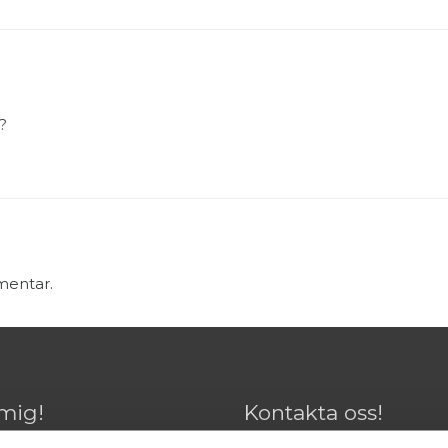
?
mentar.
mig!
Kontakta oss!