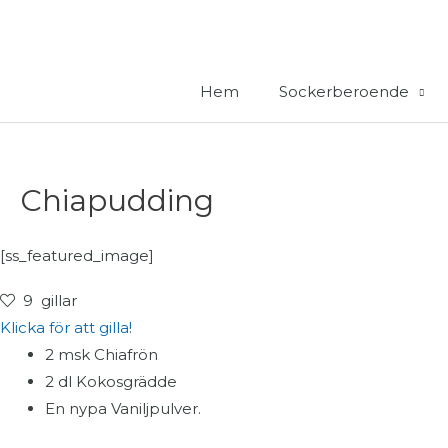
Hoppa
till
innehåll
Hem
Sockerberoende
Chiapudding
[ss_featured_image]
9
gillar
Klicka för att gilla!
2 msk Chiafrön
2 dl Kokosgrädde
En nypa Vaniljpulver.