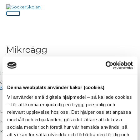
Hoppa
Huvudmeny
till
innehåll
Mikroägg
[ss_featured_image]
0
gillar
Denna webbplats använder kakor (cookies)
Klicka för att gilla!
Vi använder små digitala hjälpmedel – så kallade cookies
2 Ägg
2 – 3 msk Bregott/Kokosfett
– för att kunna erbjuda dig en trygg, personlig och
Lägg fettet i en skål eller djup tallrik.
relevant upplevelse hos oss. Det hjälper oss att anpassa
innehåll och erbjudanden, göra det lättare att dela via
Mikra på full effekt i 15 sek.
sociala medier och förstå hur vår hemsida används, så
Knäck i 2 ägg och vispa om med en gaffel.
att vi kan fortsätta utveckla och förbättra den för dig och