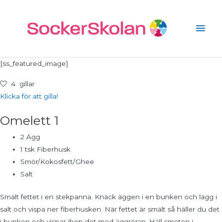
Hoppa
Huv
till
innehåll
[ss_featured_image]
4
gillar
Klicka för att gilla!
Omelett 1
2 Ägg
1 tsk Fiberhusk
Smör/Kokosfett/Ghee
Salt
Smält fettet i en stekpanna. Knäck äggen i en bunken och lägg i
salt och vispa ner fiberhusken. När fettet är smält så häller du det
i bunken och vispar ihop det med äggröran. Häll smeten i