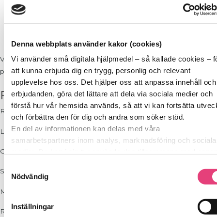
1 msk vatten
20 g ost
2 msk smör
Salt och Peppar
Denna webbplats använder kakor (cookies)
Vi använder små digitala hjälpmedel – så kallade cookies – f
Vispa ägg med 1 msk vatten, slå i en medelvarm stekpanna. Salta,
att kunna erbjuda dig en trygg, personlig och relevant
peppra och strö över riven ost alternativt ostskivor.
upplevelse hos oss. Det hjälper oss att anpassa innehåll och
Fyllning
erbjudanden, göra det lättare att dela via sociala medier och
förstå hur vår hemsida används, så att vi kan fortsätta utvec
Röd lök och räkor
och förbättra den för dig och andra som söker stöd.
En del av informationen kan delas med våra
Lite kryddgrönt persilja, basilika, timjan, ruccola, spenat
samarbetspartners inom analys, marknadsföring och sociala
Champinjoner, finskuren halloumi,vitlök, chili och kryddgrönt.
medier. De kan i sin tur använda den tillsammans med anna
information du delat med dem tidigare, eller som de har saml
Samtyckesval
Smulad fetaost, hackad tomat, några oliver samt lite olivolja.
in genom sina tjänster.
Nödvändig
Vi berättar detta för att du ska kunna känna dig trygg – för de
Mozzarella, hackad tomat, basilika, svartpeppar och olivolja.
är grunden i allt vi gör på SockerSkolan.
Inställningar
Räkor, röd lök och majonnäs klick.