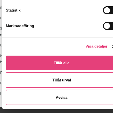
Bacon, alphalphagroddar och en klick majonnäs
Statistik
Bacon, rödlök och en klick majonnäs/grekisk yoghurt
Marknadsföring
Stek purjo på medelvärme, lägg i spenat och tomat i pannan och
rör runt.
Lök, sallads, purjo, röd, gul som steks lite lätt
Visa detaljer
Halloumi tärnad, chili, champinjoner, slätbladig persilja om jag vill
ha en matigare till brunch
Tillåt alla
Räkor, majonäs/creme fraiche, rödlök
Tillåt urval
Fetaost, cocktailtomater, oliver, bladgrönt
[ss_receptsamlingen]
Avvisa