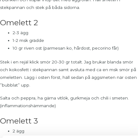
stekpannan och stek på båda sidorna.
Omelett 2
2-3 ägg
1-2 msk grädde
10 gr riven ost (parmesan ko, hårdost, pecorino får)
Stek i en rejäl klick smör 20-30 gr totalt. Jag brukar blanda smör
och kokosfett i stekpannan samt avsluta med ca en msk smör på
omeletten. Lägg i osten först, häll sedan på äggsmeten när osten
”bubblat” upp.
Salta och peppra, ha gärna vitlök, gurkmeja och chili i smeten.
(inflammationshämmande)
Omelett 3
2 ägg