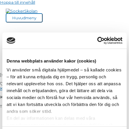
Hoppa till innehåll
Huvudmeny
Julkål
Denna webbplats använder kakor (cookies)
Vi använder små digitala hjälpmedel – så kallade cookies
[ss_featured_image]
– för att kunna erbjuda dig en trygg, personlig och
relevant upplevelse hos oss. Det hjälper oss att anpassa
0
gillar
Klicka för att gilla!
innehåll och erbjudanden, göra det lättare att dela via
Kål
sociala medier och förstå hur vår hemsida används, så
att vi kan fortsätta utveckla och förbättra den för dig och
Ta spetskål eller vit/rödkål
andra som söker stöd.
Strimla halvstora strimlor, Fräs mjukt i stekpanna med
En del av informationen kan delas med våra
smör/olja.
Smaksätt med salt, peppar och lite tryffelolja.
samarbetspartners inom analys, marknadsföring och