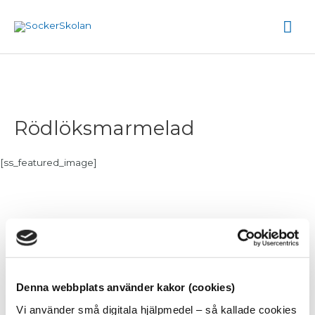
Hoppa
Hu
till
innehåll
Rödlöksmarmelad
[ss_featured_image]
2 rödlökar i tunna skivor
smörklick
½ apelsin, saft och zest
Denna webbplats använder kakor (cookies)
1 msk äppelcidervinäger
Vi använder små digitala hjälpmedel – så kallade cookies