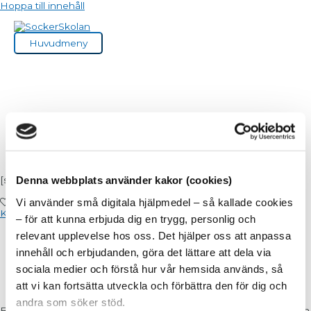
Hoppa till innehåll
Huvudmeny
Gräslöksost
Denna webbplats använder kakor (cookies)
[ss_featured_image]
Vi använder små digitala hjälpmedel – så kallade cookies
0
gillar
Klicka för att gilla!
– för att kunna erbjuda dig en trygg, personlig och
1 burk mascarpone/ naturell färskost get
relevant upplevelse hos oss. Det hjälper oss att anpassa
2 dl finriven parmesan
innehåll och erbjudanden, göra det lättare att dela via
finrivet skal av 1/2 citron
2 msk gräslök
sociala medier och förstå hur vår hemsida används, så
1 msk olivolja
att vi kan fortsätta utveckla och förbättra den för dig och
salt och svartpeppar
andra som söker stöd.
Blanda ihop och smaka av med salt och peppar. Lägg upp i en fin