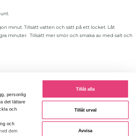
unt.
n minut. Tillsätt vatten och sätt på ett locket. Låt
gra minuter. Tillsätt mer smör och smaka av med salt och
Tillåt alla
gg, personlig
Kontakta oss!
a det lättare
eckla och
Tillåt urval
info@sockerskolan.se
ing och
Jessica: 070-999 88 95
Avvisa
t med dem