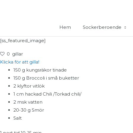
Hoppa
till
innehåll
Hem
Sockerberoende
[ss_featured_image]
0
gillar
Klicka för att gilla!
150 g kungsräkor tinade
150 g Broccoli i små buketter
2 klyftor vitlök
1 cm hackad Chili /Torkad chili/
2 msk vatten
20-30 g Smör
Salt
1 port tid 10-15 min