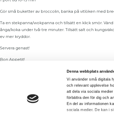
Gör små buketter av broccolin, banka på vitlöken med bredsi
Ta en stekpanna/wokpanna och tillsätt en klick smör. Vänd ne
ånga/koka under två-tre minuter. Tillsätt salt och kungsr
ev mer kryddor.
Servera genast!
Bon Appetit!
[ss_receptsamlingen]
Denna webbplats använde
Vi använder små digitala h
På gång!
och relevant upplevelse ho
att dela via sociala medie
förbättra den för dig och 
Anmäl dig till nästa gratis webinar
En del av informationen k
lör 12 september kl. 20:00
sociala medier. De kan i 
Din Nystart för tillfrisknande kan börja