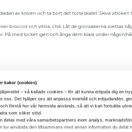
dan av kniven och ta bort det torra skalet. Skiva vitlöken t
r broccoli och vitlök, chili. Låt de grönsakerna svettas någo
äkor. På med locket igen och ånga dem klara under någon/nå
r kakor (cookies)
jälpmedel – så kallade cookies – för att kunna erbjuda dig en try
Hjälp mig!
s oss. Det hjälper oss att anpassa innehåll och erbjudanden, gör
r och förstå hur vår hemsida används, så att vi kan fortsätta utv
andra som söker stöd.
Boka en halvtimmes inledande gratis
an delas med våra samarbetspartners inom analys, marknadsför
samtal per telefon med oss.
sin tur använda den tillsammans med annan information du dela
Kontakta oss!