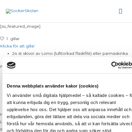
Hoppa
Hu
till
innehåll
[ss_featured_image]
1
gillar
Klicka för att gilla!
24 st skivor av Lomo (lufttorkad fläskfilé) eller parmaskinka
Fyllning:
0.5 dl pistagenötter
Denna webbplats använder kakor (cookies)
0,5 dl marinerade hackade kronärtskockshjärtan
1 msk finhackad basilika
Vi använder små digitala hjälpmedel – så kallade cookies – f
100 g philadelfiaost
att kunna erbjuda dig en trygg, personlig och relevant
upplevelse hos oss. Det hjälper oss att anpassa innehåll och
Hacka pistagenötterna och blanda med resten av ingredienserna
erbjudanden, göra det lättare att dela via sociala medier och
Lägg en klick fyllning på varje skinkskiva och rulla ihop till små
förstå hur vår hemsida används, så att vi kan fortsätta utvec
strutar.
och förbättra den för dig och andra som söker stöd.