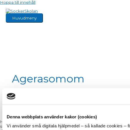
Hoppa till innehåll
Huvudmeny
Agerasomom
Denna webbplats använder kakor (cookies)
Hjälp mig Kursen Nystart har gett mig otroligt många bra verktyg.
Vi använder små digitala hjälpmedel – så kallade cookies – f
som till en början kanske kändes onödiga, löjliga eller irrelevanta. L