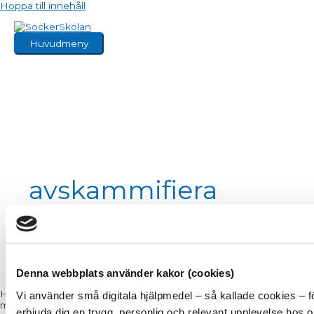
Hoppa till innehåll
Huvudmeny
avskammifiera
Denna webbplats använder kakor (cookies)
Hjälp mig Att som jag, ha ett beroende innebär nästan alltid att en
Vi använder små digitala hjälpmedel – så kallade cookies – f
min hjärna ljuger för mig själv och för alla andra omkring mig. Gen
erbjuda dig en trygg, personlig och relevant upplevelse hos 