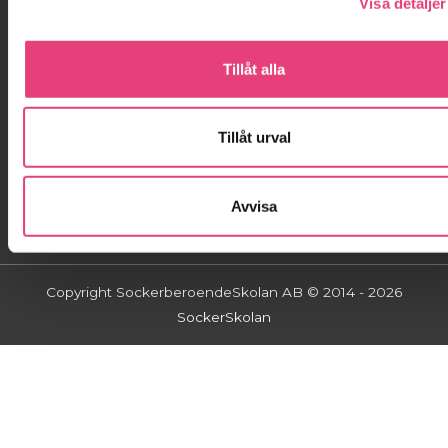
Visa detaljer
Kontakta oss!
Tillåt alla
info@sockerskolan.se
Jessica: 070-999 88 95
Tillåt urval
Avvisa
Copyright SockerberoendeSkolan AB © 2014 - 2026
SockerSkolan