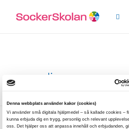
Hoppa
Hu
till
innehåll
normalisera
Denna webbplats använder kakor (cookies)
Brutal
Hjälp mig Att som jag, ha ett beroende innebär nästan alltid at
Vi använder små digitala hjälpmedel – så kallade cookies – fö
ärlighet
del av min hjärna ljuger för mig själv och för alla andra omkring 
kunna erbjuda dig en trygg, personlig och relevant upplevels
Genom att göra annorlunda kan cykeln brytas. Brutal ärlighet ä
oss. Det hjälper oss att anpassa innehåll och erbjudanden, g