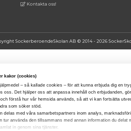
Kontakta oss!
yright SockerberoendeSkolan AB © 2014 - 2026
SockerSk
r kakor (cookies)
jälpmedel – så kallade cookies – för att kunna erbjuda dig en try
s oss. Det hjälper oss att anpassa innehåll och erbjudanden, gör
r och förstå hur vår hemsida används, så att vi kan fortsätta utv
andra som söker stöd.
an delas med våra samarbetspartners inom analys, marknadsför
sin tur använda den tillsammans med annan information du dela
samlat in genom sina tjänster.