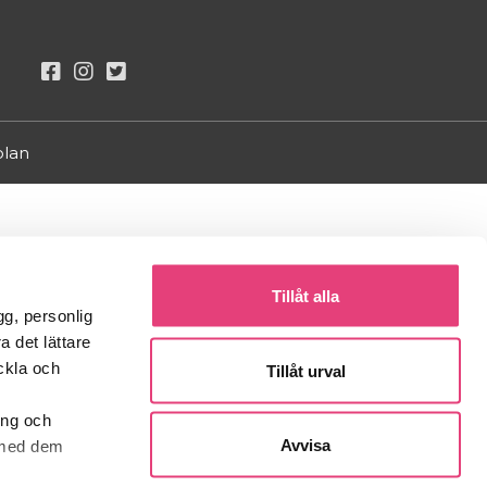
olan
Tillåt alla
gg, personlig
a det lättare
eckla och
Tillåt urval
ing och
Avvisa
t med dem