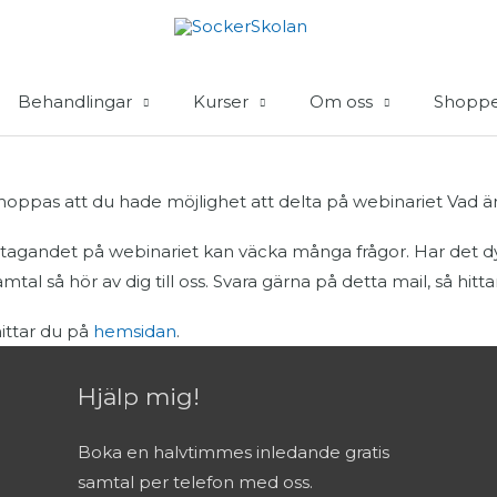
Behandlingar
Kurser
Om oss
Shopp
vi hoppas att du hade möjlighet att delta på webinariet Vad
ltagandet på webinariet kan väcka många frågor. Har det dykt
mtal så hör av dig till oss. Svara gärna på detta mail, så hitta
hittar du på
hemsidan
.
Hjälp mig!
Boka en halvtimmes inledande gratis
samtal per telefon med oss.