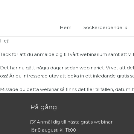
Hoppa
till
innehåll
Hem
Sockerberoende
Hej!
Tack för att du anmälde dig till vårt webinarium samt att 
Det har nu gått några dagar sedan webinariet. Vi vet att de
oss! Är du intresserad utav att boka in ett inledande gratis sa
Missade du detta webinar så finns det fler tillfällen, datum 
På gång!
Anmäl dig till nästa gratis webinar
lör 8 augusti kl. 11:00