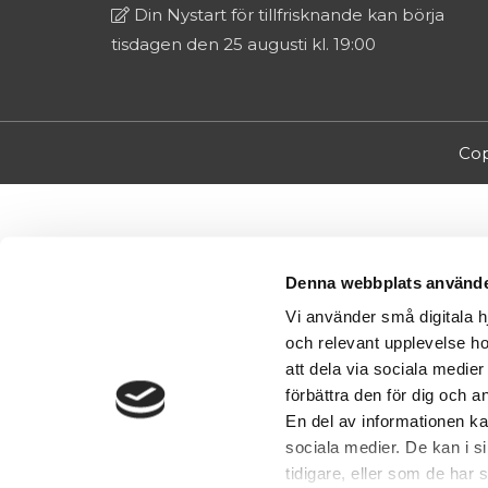
Din Nystart för tillfrisknande kan börja
tisdagen den 25 augusti kl. 19:00
Cop
Denna webbplats använde
Vi använder små digitala h
och relevant upplevelse ho
att dela via sociala medie
förbättra den för dig och 
En del av informationen k
sociala medier. De kan i 
tidigare, eller som de har 