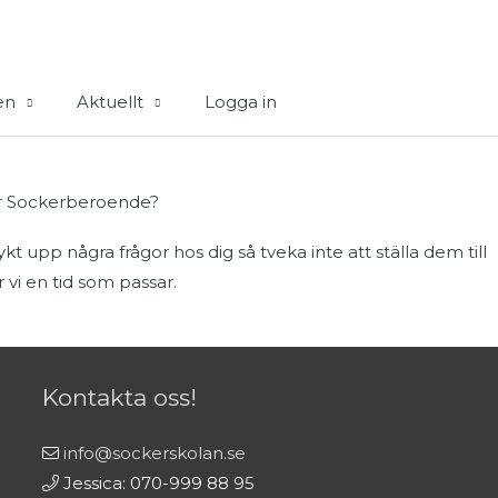
en
Aktuellt
Logga in
 är Sockerberoende?
 upp några frågor hos dig så tveka inte att ställa dem till
r vi en tid som passar.
Kontakta oss!
info@sockerskolan.se
Jessica: 070-999 88 95