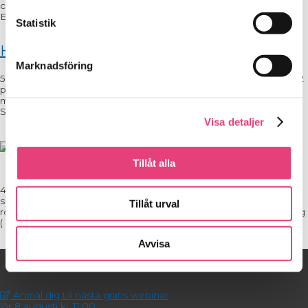
citron 2 msk finhackad gräslök 1 msk olivolja Salt och svartpeppar
En enkel ost att bara röra ihop! Mascarponen kan b...
Statistik
Hummus med rökt paprika
Marknadsföring
5 dl kokta kikärter, köp kokta på burk (2 burkar till detta recept). 2
pressade vitlöksklyftor 0,5 dl olivolja 4 msk tahini, sesampasta 4
msk citronsaft 1-2 tsk rökt paprikapulver 1 tsk mald spiskummin
Salt och vitpeppar Hackad blad...
Visa detaljer
Rimmad kyckling
med kall örtsås
Tillåt alla
4 kycklingfiléer ( ca 500 g) Saltlag 1 liter vatten 4 msk salt ½
slantad morot 1 liten bit torkad/färsk ingefära 1 lagerblad 1 tsk
Tillåt urval
rosmarin 1 tsk timjan Till kokning 1 liter vatten Buljong typ 1 tärning
( Nu...
Avvisa
På gång!
Anmäl dig till nästa gratis webinar
lör 8 augusti kl. 11:00