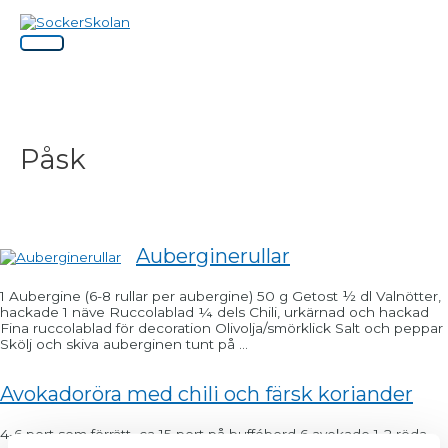
Hoppa
Huvudmeny
till
innehåll
Påsk
Auberginerullar
1 Aubergine (6-8 rullar per aubergine) 50 g Getost ½ dl Valnötter,
hackade 1 näve Ruccolablad ¼ dels Chili, urkärnad och hackad
Fina ruccolablad för decoration Olivolja/smörklick Salt och peppar
Skölj och skiva auberginen tunt på ...
Avokadoröra med chili och färsk koriander
4-6 port som förrätt ca 15 port på buffébord 6 avokado 1-2 röda