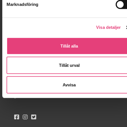
Marknadsföring
Din Nystart för tillfrisknande kan börja
tisdagen den 25 augusti kl. 19:00
Visa detaljer
Hjälp mig!
Boka en halvtimmes inledande gratis
Tillåt alla
samtal per telefon med oss.
Kontakta oss!
Tillåt urval
Kontakta oss!
Avvisa
info@sockerskolan.se
Jessica: 070-999 88 95