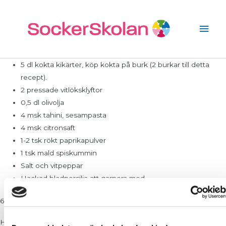
Hoppa
Huv
till
innehåll
5 dl kokta kikärter, köp kokta på burk (2 burkar till detta
recept).
2 pressade vitlöksklyftor
0,5 dl olivolja
4 msk tahini, sesampasta
4 msk citronsaft
1-2 tsk rökt paprikapulver
1 tsk mald spiskummin
Salt och vitpeppar
Hackad bladpersilja att garnera med
6-8 portioner
Häll av i durkslag och skölj kikärtorna i kallt vatten