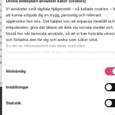
Denna webbplats använder kakor (cookies)
Hummus: skala vitlöken och pressa i den i en mixer eller bunke.
Vi använder små digitala hjälpmedel – så kallade cookies – f
Tillsätt kikärter.
att kunna erbjuda dig en trygg, personlig och relevant
Mixa i mixern eller kör med stavmixer.
upplevelse hos oss. Det hjälper oss att anpassa innehåll och
Tillsätt olivolja, sesampasta, vitlök, spiskummin, paprikapulver samt
erbjudanden, göra det lättare att dela via sociala medier och
citronsaft . Tillsätt någon msk vatten i taget så att röran blir lös och
förstå hur vår hemsida används, så att vi kan fortsätta utvec
kan mixas samt blir bredbar.
och förbättra den för dig och andra som söker stöd.
Smaka av hummusen med ev mer vitlök, citronsaft, salt och
En del av informationen kan delas med våra
vitpeppar. Låt stå i kyl över natten.
samarbetspartners inom analys, marknadsföring och sociala
Lägg upp hummusen på fat och garnera ev. med spiskummin,
medier. De kan i sin tur använda den tillsammans med anna
paprikapulver, någon msk olivolja samt grovhackad bladpersilja.
information du delat med dem tidigare, eller som de har saml
Samtyckesval
in genom sina tjänster.
Nödvändig
Vi berättar detta för att du ska kunna känna dig trygg – för de
är grunden i allt vi gör på SockerSkolan.
Tillbaka till [sb_parent]
Inställningar
På gång!
Statistik
Anmäl dig till nästa gratis webinar
lör 12 september kl. 20:00