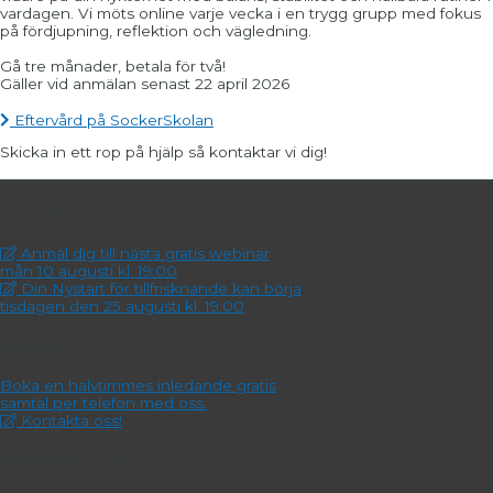
vardagen. Vi möts online varje vecka i en trygg grupp med fokus
på fördjupning, reflektion och vägledning.
Gå tre månader, betala för två!
Gäller vid anmälan senast 22 april 2026
Eftervård på SockerSkolan
Skicka in ett rop på hjälp så kontaktar vi dig!​
På gång!
Anmäl dig till nästa gratis webinar
mån 10 augusti kl. 19:00
Din Nystart för tillfrisknande kan börja
tisdagen den 25 augusti kl. 19:00
Hjälp mig!
Boka en halvtimmes inledande gratis
samtal per telefon med oss.
Kontakta oss!
Kontakta oss!