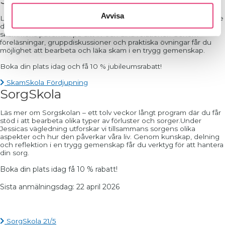
Avvisa
Läs mer om Skamskola Fördjupning – en kurs för dig som tidigare
deltagit i Skamskolan och vill fördjupa din förståelse för
skammens påverkan på ditt liv och dina relationer.
Genom
föreläsningar, gruppdiskussioner och praktiska övningar får du
möjlighet att bearbeta och läka skam i en trygg gemenskap.
Boka din plats idag och få 10 % jubileumsrabatt!
SkamSkola Fördjupning
SorgSkola
Läs mer om Sorgskolan – ett tolv veckor långt program där du får
stöd i att bearbeta olika typer av förluster och sorger.
Under
Jessicas vägledning utforskar vi tillsammans sorgens olika
aspekter och hur den påverkar våra liv.
Genom kunskap, delning
och reflektion i en trygg gemenskap får du verktyg för att hantera
din sorg.
Boka din plats idag få 10 % rabatt!
Sista anmälningsdag: 22 april 2026
SorgSkola 21/5