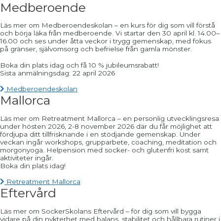
Medberoende
Läs mer om Medberoendeskolan – en kurs för dig som vill förstå
och börja läka från medberoende. Vi startar den 30 april kl. 14.00–
16.00 och ses under åtta veckor i trygg gemenskap, med fokus
på gränser, självomsorg och befrielse från gamla mönster.
Boka din plats idag och få 10 % jubileumsrabatt!
Sista anmälningsdag: 22 april 2026
Medberoendeskolan
Mallorca
Läs mer om Retreatment Mallorca – en personlig utvecklingsresa
under hösten 2026, 2-8 november 2026 där du får möjlighet att
fördjupa ditt tillfrisknande i en stödjande gemenskap.
Under
veckan ingår workshops, grupparbete, coaching, meditation och
morgonyoga.
Helpension med socker- och glutenfri kost samt
aktiviteter ingår.
Boka din plats idag!
Retreatment Mallorca
Eftervård
Läs mer om SockerSkolans Eftervård – för dig som vill bygga
vidare på din nykterhet med balans, stabilitet och hållbara rutiner i