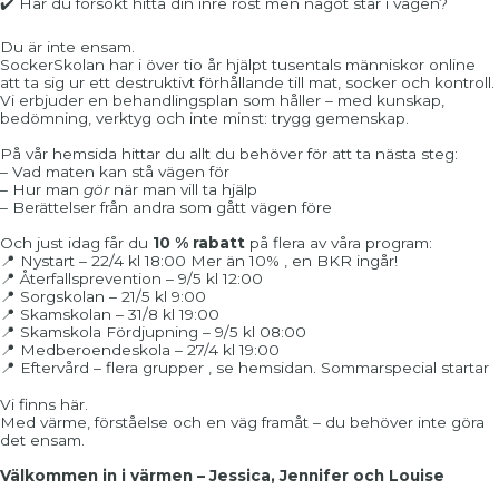
✔️ Har du försökt hitta din inre röst men något står i vägen?
Du är inte ensam.
SockerSkolan har i över tio år hjälpt tusentals människor online
att ta sig ur ett destruktivt förhållande till mat, socker och kontroll.
Vi erbjuder en behandlingsplan som håller – med kunskap,
bedömning, verktyg och inte minst: trygg gemenskap.
På vår hemsida hittar du allt du behöver för att ta nästa steg:
– Vad maten kan stå vägen för
– Hur man
gör
när man vill ta hjälp
– Berättelser från andra som gått vägen före
Och just idag får du
10 % rabatt
på flera av våra program:
📍 Nystart – 22/4 kl 18:00 Mer än 10% , en BKR ingår!
📍 Återfallsprevention – 9/5 kl 12:00
📍 Sorgskolan – 21/5 kl 9:00
📍 Skamskolan – 31/8 kl 19:00
📍 Skamskola Fördjupning – 9/5 kl 08:00
📍 Medberoendeskola – 27/4 kl 19:00
📍 Eftervård – flera grupper , se hemsidan. Sommarspecial startar
Vi finns här.
Med värme, förståelse och en väg framåt – du behöver inte göra
det ensam.
Välkommen in i värmen – Jessica, Jennifer och Louise