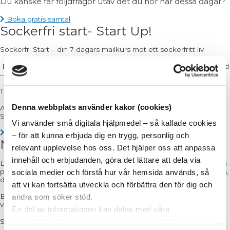
Du kanske får följdfrågor utav det du hör här dessa dagar?
Boka gratis samtal
Sockerfri start- Start Up!
Sockerfri Start – din 7-dagars mailkurs mot ett sockerfritt liv
En trygg och vägledd förberedelse med recept, verktyg och stöd
– för dig som vill testa ett sockerfritt liv med omtanke.
Ta första steget mot ett liv utan sockersug!
Denna webbplats använder kakor (cookies)
Aspa pris 100 kr!
Start 24/4!
Vi använder små digitala hjälpmedel – så kallade cookies
Sockerfri start
– för att kunna erbjuda dig en trygg, personlig och
Nystart
relevant upplevelse hos oss. Det hjälper oss att anpassa
innehåll och erbjudanden, göra det lättare att dela via
Läs mer om SockerSkolans Nystart – med upplägg och tider som
passar olika livssituationer. Nytt för i år är även en Nystart för män,
sociala medier och förstå hur vår hemsida används, så
där gruppen består enbart av män.
att vi kan fortsätta utveckla och förbättra den för dig och
Boka din plats idag och få en individuell Biokemisk reparation
andra som söker stöd.
värde 3000 kr på köpet.
En del av informationen kan delas med våra
Sista anmälningsdag: 20 april 2026
samarbetspartners inom analys, marknadsföring och