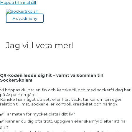
Hoppa till innehåll
Huvudmeny
Jag vill veta mer!
QR-koden ledde dig hit – varmt välkommen till
SockerSkolan!
Vi hoppas du har en fin och kanske till och med sockerfri dag här
på Aspa Herrgård!
Kanske har något du sett eller hört väckt tankar om din egen
relation till mat, socker eller kontroll, kreativitet och näring?
✔️ Tar maten för mycket plats i ditt liv?
✔️ Känner du dig ofta trött, uppgiven eller skamfylld efter att ha
ätit?