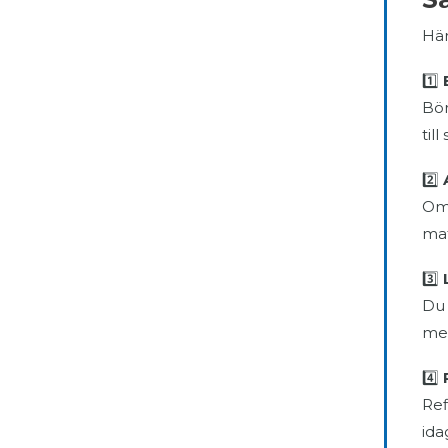
Här
1️⃣
Bör
til
2️⃣
Om 
mat
3️⃣
Du 
men
4️⃣
Ref
ida