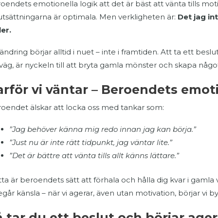
oendets emotionella logik att det är bäst att vänta tills mo
utsättningarna är optimala. Men verkligheten är:
Det jag in
ler.
ändring börjar alltid i nuet – inte i framtiden. Att ta ett b
väg, är nyckeln till att bryta gamla mönster och skapa något
arför vi väntar – Beroendets emoti
oendet älskar att locka oss med tankar som:
”Jag behöver känna mig redo innan jag kan börja.”
”Just nu är inte rätt tidpunkt, jag väntar lite.”
”Det är bättre att vänta tills allt känns lättare.”
ta är beroendets sätt att förhala och hålla dig kvar i gamla 
egår känsla – när vi agerar, även utan motivation, börjar vi
å tar du ett beslut och börjar age