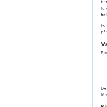
ber
för
hel
För
på 
V
Ber
Det
för
S