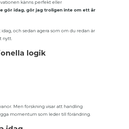
tivationen känns perfekt eller
te gör idag, gör jag troligen inte om ett år
eslut idag, och sedan agera som om du redan är
 nytt.
onella logik
vanor. Men forskning visar att handling
 bygga momentum som leder till förändring.
ra idag