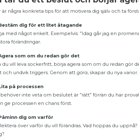
 är några konkreta tips för att motivera dig själv och ta först
Bestäm dig för ett litet åtagande
ja med något enkelt. Exempelvis: ”Idag går jag en promen
l stora förändringar.
Agera som om du redan gör det
du vill leva sockerfritt, börja agera som om du redan gör d
 och undvik triggers. Genom att
göra
, skapar du nya vanor.
Lita på processen
behöver inte veta om beslutet är ”rätt” förrän du har provat. T
 ge processen en chans först.
Påminn dig om varför
lektera över varför du vill förändras. Vad hoppas du uppn
g?