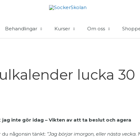
Behandlingar
Kurser
Om oss
Shopp
ulkalender lucka 30
t
jag inte gör idag – Vikten av att ta beslut och agera
 du någonsin tänkt:
”Jag börjar imorgon, eller nästa vecka. N