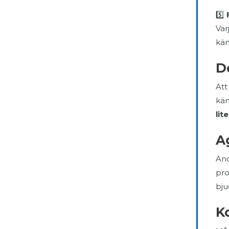
5️⃣
Var
kän
De
Att
kän
lit
A
And
pro
bju
K