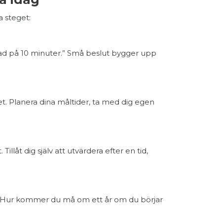
a steget:
ad på 10 minuter.” Små beslut bygger upp
et. Planera dina måltider, ta med dig egen
illåt dig själv att utvärdera efter en tid,
å? Hur kommer du må om ett år om du börjar