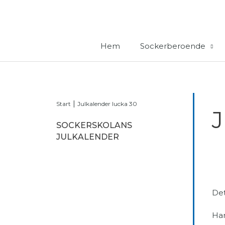
Hoppa
till
innehåll
Hem
Sockerberoende
|
Start
Julkalender lucka 30
J
SOCKERSKOLANS
JULKALENDER
De
Har