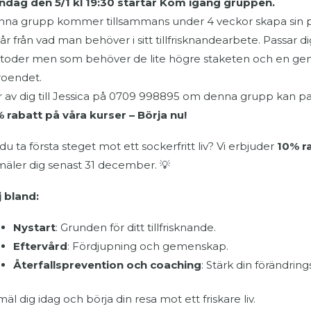
dag den 5/1 kl 19:30 startar Kom igång gruppen.
na grupp kommer tillsammans under 4 veckor skapa sin pl
år från vad man behöver i sitt tillfrisknandearbete. Passar
oder men som behöver de lite högre staketen och en gemens
oendet.
 av dig till Jessica på 0709 998895 om denna grupp kan pa
 rabatt på våra kurser – Börja nu!
l du ta första steget mot ett sockerfritt liv? Vi erbjuder
10% r
äler dig senast 31 december. 💡
j bland:
Nystart
: Grunden för ditt tillfrisknande.
Eftervård
: Fördjupning och gemenskap.
Återfallsprevention och coaching
: Stärk din förändrin
äl dig idag och börja din resa mot ett friskare liv.