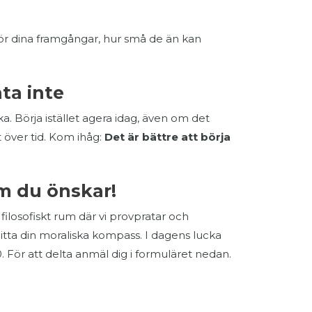
v för dina framgångar, hur små de än kan
nta inte
ka. Börja istället agera idag, även om det
t över tid. Kom ihåg:
Det är bättre att börja
m du önskar!
filosofiskt rum där vi provpratar och
itta din moraliska kompass. I dagens lucka
:00. För att delta anmäl dig i formuläret nedan.