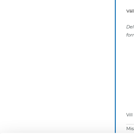
Vä
Del
for
Vil
Mis