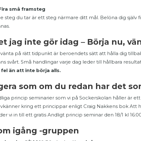
Fira små framsteg
je steg du tar är ett steg närmare ditt mål. Belöna dig själ
nas.
t jag inte gör idag – Börja nu, vä
 vänta på rätt tidpunkt är beroendets sätt att hålla dig tillba
ns svårt. Små handlingar varje dag leder till hållbara resulta
e fel än att inte börja alls.
gera som om du redan har det so
liga princip seminarier som vi på Sockerskolan håller är ett 
vkänner kring ett princippar enligt Craig Nakkens bok Att h
der vi in till ett gratis Andligt princip seminar den 18/1 kl 16
om igång -gruppen