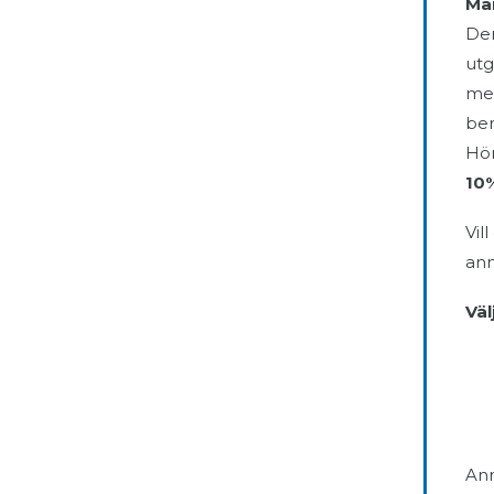
Mån
Den
utg
met
ber
Hör
10%
Vil
anm
Väl
Anm