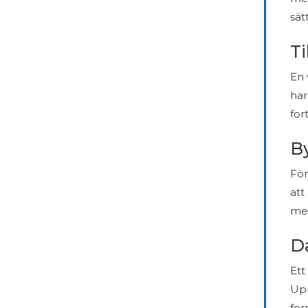
sät
Ti
En 
har
for
By
För
att
med
Da
Ett
Upp
for