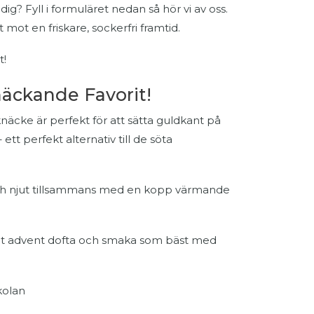
dig? Fyll i formuläret nedan så hör vi av oss.
t mot en friskare, sockerfri framtid.
t!
näckande Favorit!
näcke är perfekt för att sätta guldkant på
ett perfekt alternativ till de söta
 och njut tillsammans med en kopp värmande
 Låt advent dofta och smaka som bäst med
kolan