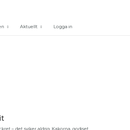
en
Aktuellt
Logga in
it
ckret – det sviker aldrig. Kakorna, godiset