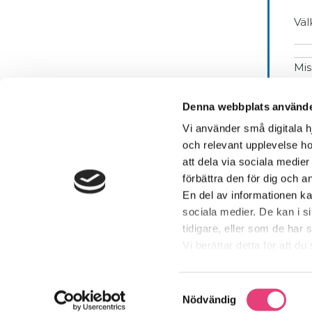
Väl
Mis
Fa
Denna webbplats använde
Vi använder små digitala h
På gång!
och relevant upplevelse ho
att dela via sociala medie
förbättra den för dig och 
Anmäl dig till nästa gratis webinar
En del av informationen k
lör 8 augusti kl. 11:00
sociala medier. De kan i 
Din Nystart för tillfrisknande kan börja
tidigare, eller som de har 
tisdagen den 25 augusti kl. 19:00
Vi berättar detta för att d
Samtyckesval
Nödvändig
Cop