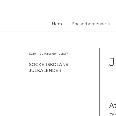
Hoppa
till
innehåll
Hem
Sockerberoende
|
Start
Julkalender lucka 7
J
SOCKERSKOLANS
JULKALENDER
At
För