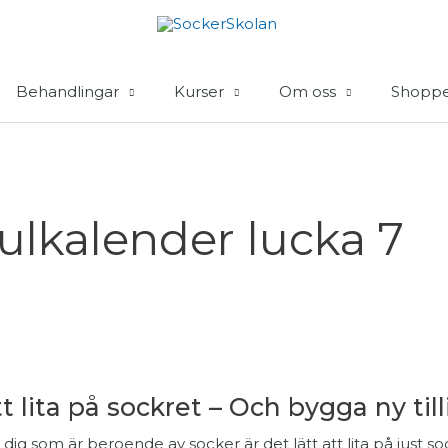
Behandlingar
Kurser
Om oss
Shopp
ulkalender lucka 7
t lita på sockret – Och bygga ny till
 dig som är beroende av socker är det lätt att lita på just so