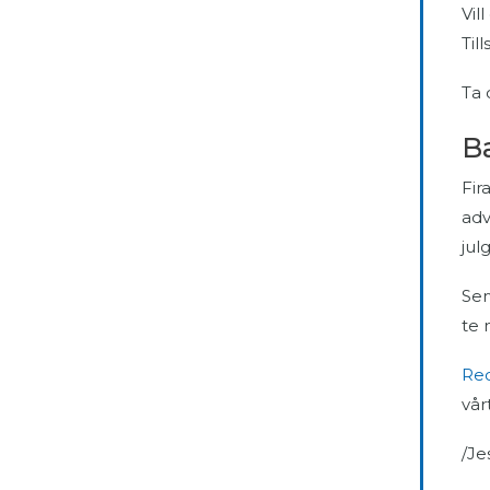
Vil
Til
Ta 
B
Fir
adv
jul
Ser
te 
Rec
vår
/Je