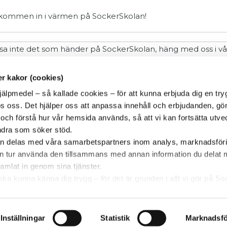
kommen in i värmen på SockerSkolan!
sa inte det som händer på SockerSkolan, häng med oss i v
ceboo
k och
Instagram
.
r kakor (cookies)
jälpmedel – så kallade cookies – för att kunna erbjuda dig en try
Hjälp mig!
s oss. Det hjälper oss att anpassa innehåll och erbjudanden, gör
r och förstå hur vår hemsida används, så att vi kan fortsätta utv
andra som söker stöd.
Boka en halvtimmes inledande gratis
an delas med våra samarbetspartners inom analys, marknadsför
samtal per telefon med oss.
sin tur använda den tillsammans med annan information du dela
Kontakta oss!
samlat in genom sina tjänster.
u ska kunna känna dig trygg – för det är grunden i allt vi gör på S
Inställningar
Statistik
Marknadsfö
yright SockerberoendeSkolan AB © 2014 - 2026
SockerSk