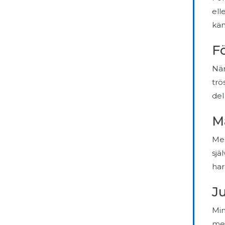
ell
kän
F
När
trö
del
Mä
Med
sjä
har
Ju
Min
men