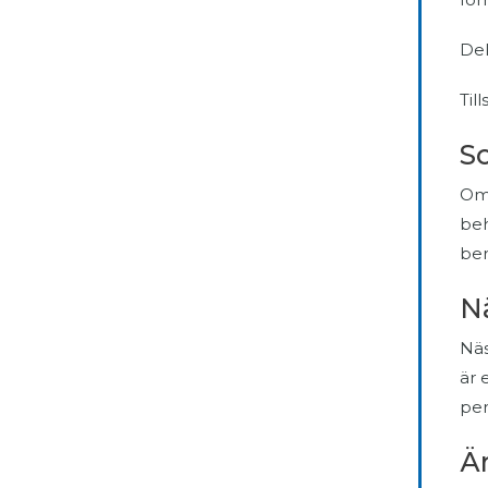
Del
Til
So
Om 
be
ber
N
Näs
är 
per
Är