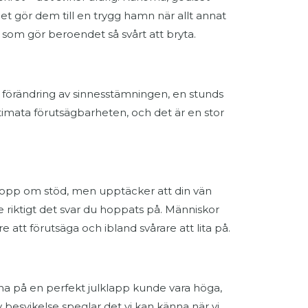
det gör dem till en trygg hamn när allt annat
 som gör beroendet så svårt att bryta.
 förändring av sinnesstämningen, en stunds
ultimata förutsägbarheten, och det är en stor
hopp om stöd, men upptäcker att din vän
inte riktigt det svar du hoppats på. Människor
 att förutsäga och ibland svårare att lita på.
a på en perfekt julklapp kunde vara höga,
besvikelse speglar det vi kan känna när vi