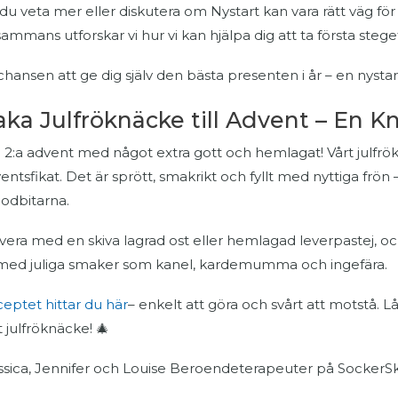
l du veta mer eller diskutera om Nystart kan vara rätt väg för 
lsammans utforskar vi hur vi kan hjälpa dig att ta första stege
chansen att ge dig själv den bästa presenten i år – en nystar
aka Julfröknäcke till Advent – En K
a 2:a advent med något extra gott och hemlagat! Vårt julfrök
entsfikat. Det är sprött, smakrikt och fyllt med nyttiga frön – 
godbitarna.
vera med en skiva lagrad ost eller hemlagad leverpastej,
med juliga smaker som kanel, kardemumma och ingefära.
eptet hittar du här
– enkelt att göra och svårt att motstå.
t julfröknäcke! 🎄
ssica, Jennifer och Louise Beroendeterapeuter på SockerS