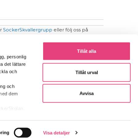
år
SockerSkvallergrupp
eller följ oss på
Tillåt alla
gg, personlig
Kontakta oss!
a det lättare
eckla och
Tillåt urval
info@sockerskolan.se
ing och
Jessica: 070-999 88 95
Avvisa
t med dem
ockerSkolan.
ring
Visa detaljer
olan