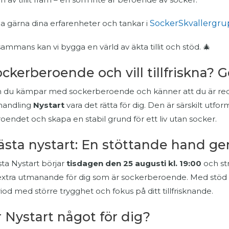
a gärna dina erfarenheter och tankar i
SockerSkvallergr
lsammans kan vi bygga en värld av äkta tillit och stöd. 🎄
ckerberoende och vill tillfriskna? G
du kämpar med sockerberoende och känner att du är redo a
handling
Nystart
vara det rätta för dig. Den är särskilt utfor
oendet och skapa en stabil grund för ett liv utan socker.
ästa nystart: En stöttande hand 
ta Nystart börjar
tisdagen den 25 augusti kl. 19:00
och str
extra utmanande för dig som är sockerberoende. Med stöd
iod med större trygghet och fokus på ditt tillfrisknande.
 Nystart något för dig?