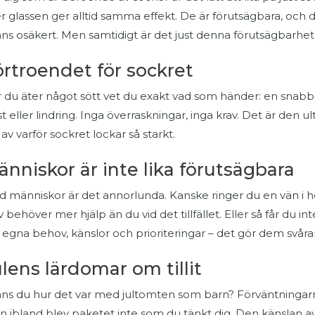
er glassen ger alltid samma effekt. De är förutsägbara, och 
ns osäkert. Men samtidigt är det just denna förutsägbarhet
örtroendet för sockret
 du äter något sött vet du exakt vad som händer: en snabb
st eller lindring. Inga överraskningar, inga krav. Det är den 
 av varför sockret lockar så starkt.
nniskor är inte lika förutsägbara
 människor är det annorlunda. Kanske ringer du en vän i 
lv behöver mer hjälp än du vid det tillfället. Eller så får du 
 egna behov, känslor och prioriteringar – det gör dem svårare
lens lärdomar om tillit
ns du hur det var med jultomten som barn? Förväntningarn
 ibland blev paketet inte som du tänkt dig. Den känslan av 