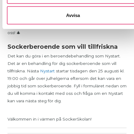
förstå hur socker påverkar kroppen och ger dig verktygen
för att ta kontroll över din hälsa.
Avvisa
Välkommen att utforska en sötare frihet tillsammans med
oss! 🎄
Sockerberoende som vill tillfriskna
Det kan du göra i en beroendebehandling som Nystart.
Det är en behandling för dig sockerberoende som vill
tillfriskna. Nästa
Nystart
startar tisdagen den 25 augusti kl.
19:00 och går över julhelgerna eftersom det kan vara en
jobbig tid som sockerberoende. Fyll i formuläret nedan om
du vill komma i kontakt med oss och fråga om en Nystart
kan vara nästa steg för dig.
Välkommen in i värmen på SockerSkolan!