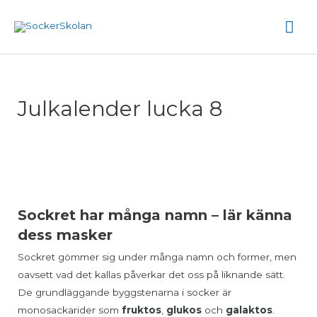
Hoppa
Hu
till
innehåll
Julkalender lucka 8
Sockret har många namn – lär känna
dess masker
Sockret gömmer sig under många namn och former, men
oavsett vad det kallas påverkar det oss på liknande sätt.
De grundläggande byggstenarna i socker är
monosackarider som
fruktos
,
glukos
och
galaktos
.