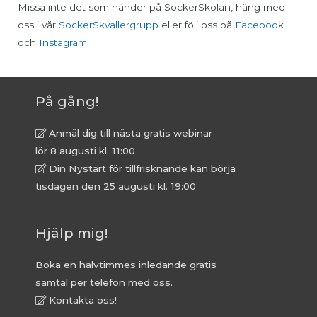
Missa inte det som händer på SockerSkolan, häng med
oss i vår
SockerSkvallergrupp
eller följ oss på
Faceboo
k
och
Instagram
.
På gång!
Anmäl dig till nästa gratis webinar
lör 8 augusti kl. 11:00
Din Nystart för tillfrisknande kan börja
tisdagen den 25 augusti kl. 19:00
Hjälp mig!
Boka en halvtimmes inledande gratis
samtal per telefon med oss.
Kontakta oss!