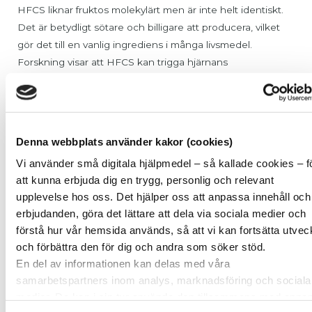
HFCS liknar fruktos molekylärt men är inte helt identiskt.
Det är betydligt sötare och billigare att producera, vilket
gör det till en vanlig ingrediens i många livsmedel.
Forskning visar att HFCS kan trigga hjärnans
belöningscentrum kraftigare, särskilt hos barn och
ungdomar, och på så sätt bidra till utvecklingen av
beroende.
Denna webbplats använder kakor (cookies)
Vad betyder ”inget tillsatt socker”?
Vi använder små digitala hjälpmedel – så kallade cookies – f
Många produkter marknadsförs som
”inget tillsatt
att kunna erbjuda dig en trygg, personlig och relevant
socker”
, men det betyder inte att de är fria från socker.
upplevelse hos oss. Det hjälper oss att anpassa innehåll och
Istället kan de innehålla naturliga sötningsmedel som:
erbjudanden, göra det lättare att dela via sociala medier och
förstå hur vår hemsida används, så att vi kan fortsätta utvec
Koncentrerad äppeljuice
och förbättra den för dig och andra som söker stöd.
Agavesirap
En del av informationen kan delas med våra
Kokossocker
samarbetspartners inom analys, marknadsföring och sociala
Dadlar
medier. De kan i sin tur använda den tillsammans med anna