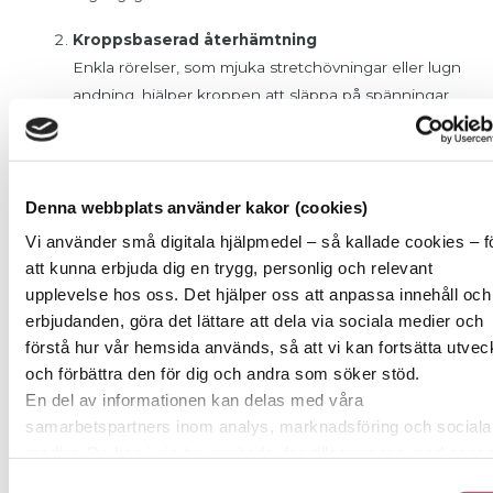
Kroppsbaserad återhämtning
Enkla rörelser, som mjuka stretchövningar eller lugn
andning, hjälper kroppen att släppa på spänningar
och skapa trygghet.
Självmedkänsla och värme
Compassionfokuserad, då lär dig att möta dig själv
Denna webbplats använder kakor (cookies)
med vänlighet och förståelse, vilket gör att vila
Vi använder små digitala hjälpmedel – så kallade cookies – f
känns mindre hotfullt.
att kunna erbjuda dig en trygg, personlig och relevant
upplevelse hos oss. Det hjälper oss att anpassa innehåll och
Relationer och gemenskap
erbjudanden, göra det lättare att dela via sociala medier och
Trygghet föds i relationer. Att ha någon att prata
förstå hur vår hemsida används, så att vi kan fortsätta utvec
med, dela tankar med, och känna sig förstådd av är
och förbättra den för dig och andra som söker stöd.
en av de mest kraftfulla friskfaktorerna.
En del av informationen kan delas med våra
samarbetspartners inom analys, marknadsföring och sociala
Lär dig att vila med stöd från
medier. De kan i sin tur använda den tillsammans med anna
SockerSkolan
information du delat med dem tidigare, eller som de har saml
Samtyckesval