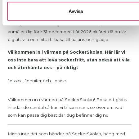
Avvisa
Vår gåva till dig!
Vi erbjuder
10% rabatt
på våra kurser och tjänster om du
anmäler dig före 31 december. Låt 2026 bli året då du lär
dig att vila och hitta tillbaka till balans och glädje.
Välkommen in i värmen på SockerSkolan. Här lär vi
oss inte bara att leva sockerfritt, utan också att vila
och återhämta oss – på riktigt
Jessica, Jennifer och Louise
Välkommen in i värmen på SockerSkolan! Boka ett gratis
inledande samtal så kan vi tillsammans se över om vad
som kan passa dig bäst där dug befinner dig nu.
Missa inte det som händer på SockerSkolan, häng med