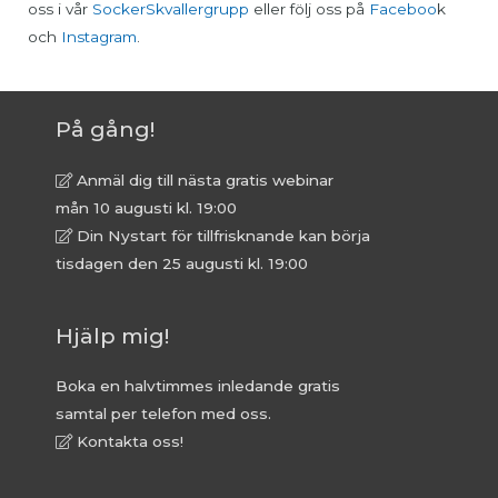
oss i vår
SockerSkvallergrupp
eller följ oss på
Faceboo
k
och
Instagram
.
På gång!
Anmäl dig till nästa gratis webinar
mån 10 augusti kl. 19:00
Din Nystart för tillfrisknande kan börja
tisdagen den 25 augusti kl. 19:00
Hjälp mig!
Boka en halvtimmes inledande gratis
samtal per telefon med oss.
Kontakta oss!