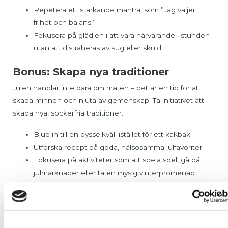
Repetera ett stärkande mantra, som ”Jag väljer
frihet och balans.”
Fokusera på glädjen i att vara närvarande i stunden
utan att distraheras av sug eller skuld.
Bonus: Skapa nya traditioner
Julen handlar inte bara om maten – det är en tid för att
skapa minnen och njuta av gemenskap. Ta initiativet att
skapa nya, sockerfria traditioner:
Bjud in till en pysselkväll istället för ett kakbak.
Utforska recept på goda, hälsosamma julfavoriter.
Fokusera på aktiviteter som att spela spel, gå på
julmarknader eller ta en mysig vinterpromenad.
Dagens verktyg: Gör en daglig
planering
Börja med att skriva ner vad du vill äta och göra idag.