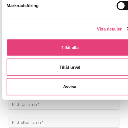
Marknadsföring
Både du och en vän kan vinna vår kalender och starta
2024 på bästa sätt!
Välkommen till en jul fylld av balans, värme och
Visa detaljer
styrka.
Med kärlek från oss på SockerSkolan,
Tillåt alla
Jessica, Jennifer och Louise
Delta i dagens utlottning genom att fylla i detta
Tillåt urval
formulär. Skriv i meddelande vad du är intresserad
av.
Avvisa
Fält markerade med en
*
är obligatoriskt