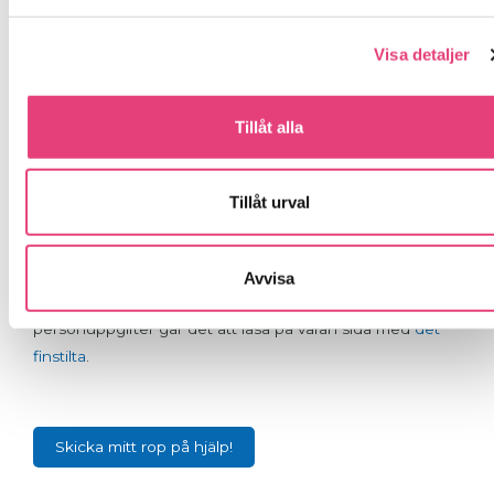
Boka mig på nästa webinar,
lördagen den 8 augusti kl. 11:00
Visa detaljer
är nyfiken på Nystart
är nyfiken på en Behandlingsplan
Tillåt alla
Läsa Nyhetsbrev
När du skickar in din kontaktinformation till oss sparar vi
Tillåt urval
den för att kunna fullgöra vårt åtagande gentemot dig
som kund.
Avvisa
Vill du läsa om vår fullständiga policy kring lagring av
personuppgifter går det att läsa på våran sida med
det
finstilta
.