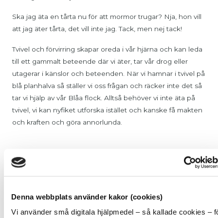
Ska jag äta en tårta nu för att mormor trugar? Nja, hon vill
att jag äter tårta, det vill inte jag. Tack, men nej tack!
Tvivel och förvirring skapar oreda i vår hjärna och kan leda
till ett gammalt beteende där vi äter, tar vår drog eller
utagerar i känslor och beteenden. När vi hamnar i tvivel på
blå planhalva så ställer vi oss frågan och räcker inte det så
tar vi hjälp av vår Blåa flock. Alltså behöver vi inte äta på
tvivel, vi kan nyfiket utforska istället och kanske få makten
och kraften och göra annorlunda.
Tankarna kommer från SockerSkolans Blåa Kalender. En
kalender där vi samlat verktyg som är värdefulla stöd i
tillfrisknandet.
Nu kan du beställa kalendern för 2020!
Denna webbplats använder kakor (cookies)
Nästa gratis webinar om vad sockerberoende är går av
Vi använder små digitala hjälpmedel – så kallade cookies – f