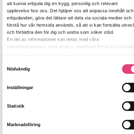
stapeln
lör 8 augusti kl. 11:00
, anmäl dig i formuläret nedan
att kunna erbjuda dig en trygg, personlig och relevant
för att få länken.
upplevelse hos oss. Det hjälper oss att anpassa innehåll och
erbjudanden, göra det lättare att dela via sociala medier och
Välkommen in i värmen
förstå hur vår hemsida används, så att vi kan fortsätta utvec
/Cristina och Jessica
och förbättra den för dig och andra som söker stöd.
En del av informationen kan delas med våra
Fält markerade med en
*
är obligatoriskt
samarbetspartners inom analys, marknadsföring och sociala
medier. De kan i sin tur använda den tillsammans med anna
information du delat med dem tidigare, eller som de har saml
Samtyckesval
in genom sina tjänster.
Nödvändig
Vi berättar detta för att du ska kunna känna dig trygg – för de
är grunden i allt vi gör på SockerSkolan.
Inställningar
Statistik
Marknadsföring
Jag vill ...
*
Boka ett inledande samtal