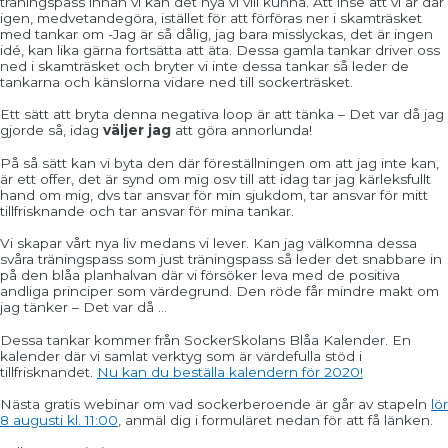
träningspass innan vi kan det nya vi vill kunna. Att inse att vi är där
igen, medvetandegöra, istället för att förföras ner i skamträsket
med tankar om -Jag är så dålig, jag bara misslyckas, det är ingen
idé, kan lika gärna fortsätta att äta. Dessa gamla tankar driver oss
ned i skamträsket och bryter vi inte dessa tankar så leder de
tankarna och känslorna vidare ned till sockerträsket.
Ett sätt att bryta denna negativa loop är att tänka – Det var då jag
gjorde så, idag
väljer jag
att göra annorlunda!
På så sätt kan vi byta den där föreställningen om att jag inte kan,
är ett offer, det är synd om mig osv till att idag tar jag kärleksfullt
hand om mig, dvs tar ansvar för min sjukdom, tar ansvar för mitt
tillfrisknande och tar ansvar för mina tankar.
Vi skapar vårt nya liv medans vi lever. Kan jag välkomna dessa
svåra träningspass som just träningspass så leder det snabbare in
på den blåa planhalvan där vi försöker leva med de positiva
andliga principer som värdegrund. Den röde får mindre makt om
jag tänker – Det var då …
Dessa tankar kommer från SockerSkolans Blåa Kalender. En
kalender där vi samlat verktyg som är värdefulla stöd i
tillfrisknandet.
Nu kan du beställa kalendern för 2020!
Nästa gratis webinar om vad sockerberoende är går av stapeln
lör
8 augusti kl. 11:00
, anmäl dig i formuläret nedan för att få länken.