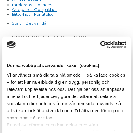
Intolerans - Tolerans
Arrogans - Ödmjukhet
Bitterhet - Förlåtelse
Start
|
Det var då..
SOCKERSKVALLER BLOGG
Varför gå Eftervården?
Att förändra en vana – hur lång tid tar det egentligen?
Kan jag få behandling för matberoende om jag använder
Denna webbplats använder kakor (cookies)
läkemedel för viktminskning?
Förkylningstider
Vi använder små digitala hjälpmedel – så kallade cookies
Matprat och Påskskvaller
Gör din röst hörd - var med och påverka framtiden!
– för att kunna erbjuda dig en trygg, personlig och
Sockerfria dagen 12 oktober
relevant upplevelse hos oss. Det hjälper oss att anpassa
Får jag äta gråzonsprodukter?
Hur kommunicerar sockerberoende?
innehåll och erbjudanden, göra det lättare att dela via
Ett påskägg till dig
sociala medier och förstå hur vår hemsida används, så
Morgonmeditation
Otyglad oro - Sinnesro
att vi kan fortsätta utveckla och förbättra den för dig och
Avundsjuka - Uppskattning
andra som söker stöd.
Okunnighet - Medvetenhet
Respektlöshet - Respekt
En del av informationen kan delas med våra
Självcentrering - Tjänstvillighet
samarbetspartners inom analys, marknadsföring och
Hat - Kärlek