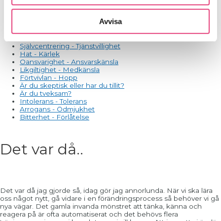
Morgonmeditation
Otyglad oro - Sinnesro
Avvisa
Avundsjuka - Uppskattning
Okunnighet - Medvetenhet
Respektlöshet - Respekt
Självcentrering - Tjänstvillighet
Hat - Kärlek
Oansvarighet - Ansvarskänsla
Likgiltighet - Medkänsla
Förtvivlan - Hopp
Är du skeptisk eller har du tillit?
Är du tveksam?
Intolerans - Tolerans
Arrogans - Ödmjukhet
Bitterhet - Förlåtelse
Det var då..
Det var då jag gjorde så, idag gör jag annorlunda. När vi ska lära
oss något nytt, gå vidare i en förändringsprocess så behöver vi gå
nya vägar. Det gamla invanda mönstret att tänka, känna och
reagera på är ofta automatiserat och det behövs flera