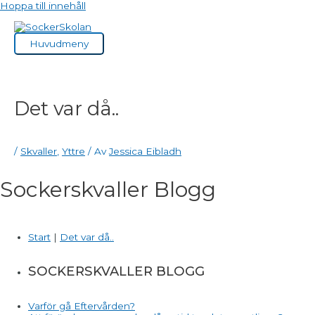
Hoppa till innehåll
Huvudmeny
Det var då..
/
Skvaller
,
Yttre
/ Av
Jessica Eibladh
Sockerskvaller Blogg
Start
|
Det var då..
SOCKERSKVALLER BLOGG
Varför gå Eftervården?