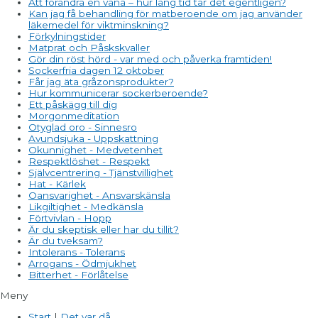
Att förändra en vana – hur lång tid tar det egentligen?
Kan jag få behandling för matberoende om jag använder
läkemedel för viktminskning?
Förkylningstider
Matprat och Påskskvaller
Gör din röst hörd - var med och påverka framtiden!
Sockerfria dagen 12 oktober
Får jag äta gråzonsprodukter?
Hur kommunicerar sockerberoende?
Ett påskägg till dig
Morgonmeditation
Otyglad oro - Sinnesro
Avundsjuka - Uppskattning
Okunnighet - Medvetenhet
Respektlöshet - Respekt
Självcentrering - Tjänstvillighet
Hat - Kärlek
Oansvarighet - Ansvarskänsla
Likgiltighet - Medkänsla
Förtvivlan - Hopp
Är du skeptisk eller har du tillit?
Är du tveksam?
Intolerans - Tolerans
Arrogans - Ödmjukhet
Bitterhet - Förlåtelse
Meny
Start
|
Det var då..