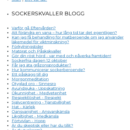
SOCKERSKVALLER BLOGG
Varför gå Eftervården?
Att förändra en vana – hur lång tid tar det egentligen?
Kan jag få behandling för matberoende om jag använder
läkemedel för viktminskning?
Förkylningstider
Matprat och Påskskvaller
Gör din röst hörd - var med och påverka framtiden!
Sockerfria dagen 12 oktober
Får jag äta gråzonsprodukter?
Hur kommunicerar sockerberoende?
Ett påskägg till dig
Morgonmeditation
Otyglad oro - Sinnesro
Avundsjuka - Uppskattning
Okunnighet - Medvetenhet
Respektlöshet - Respekt
Självcentrering - Tjänstvillighet
Hat - Kärlek
Oansvarighet - Ansvarskänsla
Likgiltighet - Medkänsla
Förtvivlan - Hopp
Är du skeptisk eller har du tillit?
Är du tveksam?