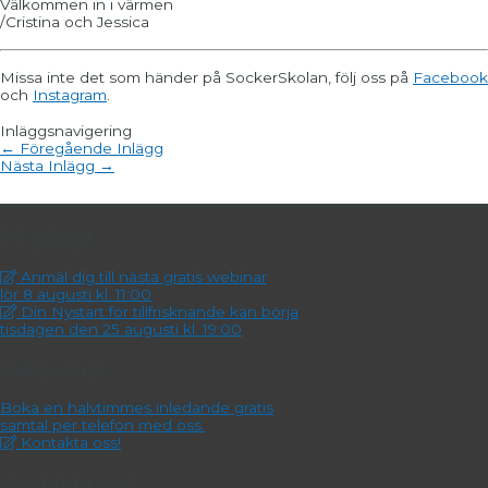
Välkommen in i värmen
/Cristina och Jessica
Missa inte det som händer på SockerSkolan, följ oss på
Facebook
och
Instagram
.
Inläggsnavigering
←
Föregående Inlägg
Nästa Inlägg
→
På gång!
Anmäl dig till nästa gratis webinar
lör 8 augusti kl. 11:00
Din Nystart för tillfrisknande kan börja
tisdagen den 25 augusti kl. 19:00
Hjälp mig!
Boka en halvtimmes inledande gratis
samtal per telefon med oss.
Kontakta oss!
Kontakta oss!