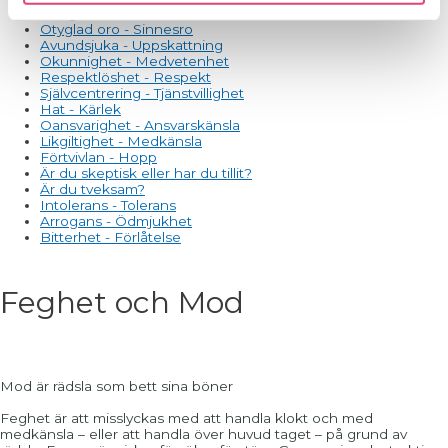
Morgonmeditation
Otyglad oro - Sinnesro
Avundsjuka - Uppskattning
Okunnighet - Medvetenhet
Respektlöshet - Respekt
Självcentrering - Tjänstvillighet
Hat - Kärlek
Oansvarighet - Ansvarskänsla
Likgiltighet - Medkänsla
Förtvivlan - Hopp
Är du skeptisk eller har du tillit?
Är du tveksam?
Intolerans - Tolerans
Arrogans - Ödmjukhet
Bitterhet - Förlåtelse
Feghet och Mod
Mod är rädsla som bett sina böner
Feghet är att misslyckas med att handla klokt och med
medkänsla – eller att handla över huvud taget – på grund av