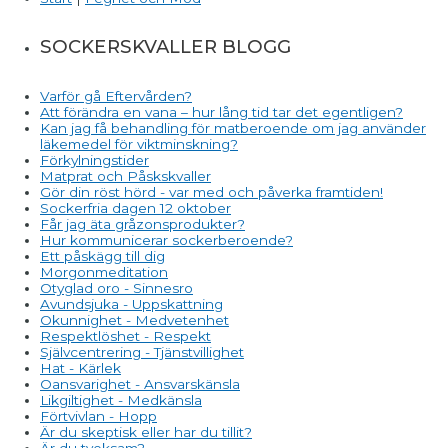
SOCKERSKVALLER BLOGG
Varför gå Eftervården?
Att förändra en vana – hur lång tid tar det egentligen?
Kan jag få behandling för matberoende om jag använder
läkemedel för viktminskning?
Förkylningstider
Matprat och Påskskvaller
Gör din röst hörd - var med och påverka framtiden!
Sockerfria dagen 12 oktober
Får jag äta gråzonsprodukter?
Hur kommunicerar sockerberoende?
Ett påskägg till dig
Morgonmeditation
Otyglad oro - Sinnesro
Avundsjuka - Uppskattning
Okunnighet - Medvetenhet
Respektlöshet - Respekt
Självcentrering - Tjänstvillighet
Hat - Kärlek
Oansvarighet - Ansvarskänsla
Likgiltighet - Medkänsla
Förtvivlan - Hopp
Är du skeptisk eller har du tillit?
Är du tveksam?