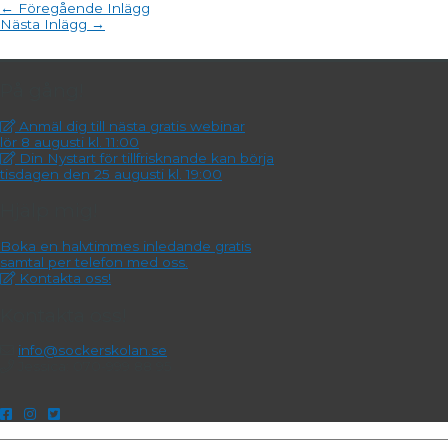
←
Föregående Inlägg
Nästa Inlägg
→
På gång!
Anmäl dig till nästa gratis webinar
lör 8 augusti kl. 11:00
Din Nystart för tillfrisknande kan börja
tisdagen den 25 augusti kl. 19:00
Hjälp mig!
Boka en halvtimmes inledande gratis
samtal per telefon med oss.
Kontakta oss!
Kontakta oss!
info@sockerskolan.se
Jessica: 070-999 88 95