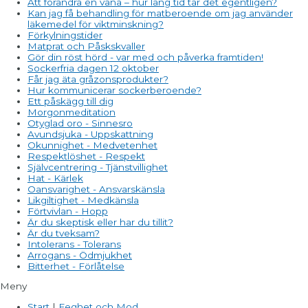
Att förändra en vana – hur lång tid tar det egentligen?
Kan jag få behandling för matberoende om jag använder
läkemedel för viktminskning?
Förkylningstider
Matprat och Påskskvaller
Gör din röst hörd - var med och påverka framtiden!
Sockerfria dagen 12 oktober
Får jag äta gråzonsprodukter?
Hur kommunicerar sockerberoende?
Ett påskägg till dig
Morgonmeditation
Otyglad oro - Sinnesro
Avundsjuka - Uppskattning
Okunnighet - Medvetenhet
Respektlöshet - Respekt
Självcentrering - Tjänstvillighet
Hat - Kärlek
Oansvarighet - Ansvarskänsla
Likgiltighet - Medkänsla
Förtvivlan - Hopp
Är du skeptisk eller har du tillit?
Är du tveksam?
Intolerans - Tolerans
Arrogans - Ödmjukhet
Bitterhet - Förlåtelse
Meny
Start
|
Feghet och Mod