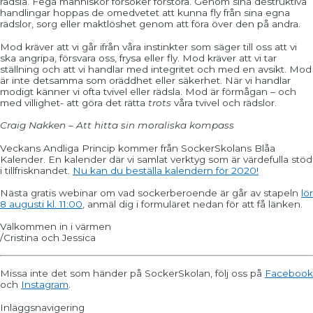
rädsla. Fega människor försöker förstöra. Genom sina destruktiva
handlingar hoppas de omedvetet att kunna fly från sina egna
rädslor, sorg eller maktlöshet genom att föra över den på andra.
Mod kräver att vi går ifrån våra instinkter som säger till oss att vi
ska angripa, försvara oss, frysa eller fly. Mod kräver att vi tar
ställning och att vi handlar med integritet och med en avsikt. Mod
är inte detsamma som oräddhet eller säkerhet. När vi handlar
modigt känner vi ofta tvivel eller rädsla. Mod är förmågan – och
med villighet- att göra det rätta
trots
våra tvivel och rädslor.
Craig Nakken – Att hitta sin moraliska kompass
Veckans Andliga Princip kommer från SockerSkolans Blåa
Kalender. En kalender där vi samlat verktyg som är värdefulla stöd
i tillfrisknandet.
Nu kan du beställa kalendern för 2020!
Nästa gratis webinar om vad sockerberoende är går av stapeln
lör
8 augusti kl. 11:00
, anmäl dig i formuläret nedan för att få länken.
Välkommen in i värmen
/Cristina och Jessica
Missa inte det som händer på SockerSkolan, följ oss på
Facebook
och
Instagram
.
Inläggsnavigering