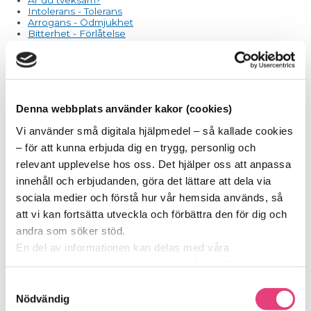
Intolerans - Tolerans
Arrogans - Ödmjukhet
Bitterhet - Förlåtelse
Start
|
Feghet och Mod
SOCKERSKVALLER BLOGG
Denna webbplats använder kakor (cookies)
Varför gå Eftervården?
Vi använder små digitala hjälpmedel – så kallade cookies
Att förändra en vana – hur lång tid tar det egentligen?
Kan jag få behandling för matberoende om jag använder
– för att kunna erbjuda dig en trygg, personlig och
läkemedel för viktminskning?
relevant upplevelse hos oss. Det hjälper oss att anpassa
Förkylningstider
Matprat och Påskskvaller
innehåll och erbjudanden, göra det lättare att dela via
Gör din röst hörd - var med och påverka framtiden!
sociala medier och förstå hur vår hemsida används, så
Sockerfria dagen 12 oktober
Får jag äta gråzonsprodukter?
att vi kan fortsätta utveckla och förbättra den för dig och
Hur kommunicerar sockerberoende?
andra som söker stöd.
Ett påskägg till dig
Morgonmeditation
En del av informationen kan delas med våra
Otyglad oro - Sinnesro
samarbetspartners inom analys, marknadsföring och
Avundsjuka - Uppskattning
Okunnighet - Medvetenhet
sociala medier. De kan i sin tur använda den tillsammans
Samtyckesval
Respektlöshet - Respekt
med annan information du delat med dem tidigare, eller
Nödvändig
Självcentrering - Tjänstvillighet
Hat - Kärlek