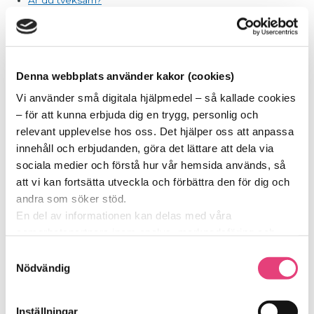
Intolerans - Tolerans
Arrogans - Ödmjukhet
Bitterhet - Förlåtelse
Start
|
Jennifer goes SUGAR!
Denna webbplats använder kakor (cookies)
SOCKERSKVALLER BLOGG
Vi använder små digitala hjälpmedel – så kallade cookies
– för att kunna erbjuda dig en trygg, personlig och
Varför gå Eftervården?
relevant upplevelse hos oss. Det hjälper oss att anpassa
Att förändra en vana – hur lång tid tar det egentligen?
Kan jag få behandling för matberoende om jag använder
innehåll och erbjudanden, göra det lättare att dela via
läkemedel för viktminskning?
sociala medier och förstå hur vår hemsida används, så
Förkylningstider
Matprat och Påskskvaller
att vi kan fortsätta utveckla och förbättra den för dig och
Gör din röst hörd - var med och påverka framtiden!
andra som söker stöd.
Sockerfria dagen 12 oktober
Får jag äta gråzonsprodukter?
En del av informationen kan delas med våra
Hur kommunicerar sockerberoende?
samarbetspartners inom analys, marknadsföring och
Ett påskägg till dig
Morgonmeditation
sociala medier. De kan i sin tur använda den tillsammans
Samtyckesval
Otyglad oro - Sinnesro
med annan information du delat med dem tidigare, eller
Nödvändig
Avundsjuka - Uppskattning
Okunnighet - Medvetenhet
som de har samlat in genom sina tjänster.
Respektlöshet - Respekt
Vi berättar detta för att du ska kunna känna dig trygg –
Självcentrering - Tjänstvillighet
Inställningar
Hat - Kärlek