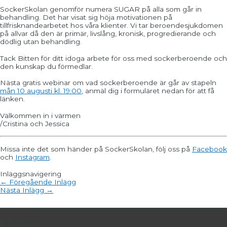
SockerSkolan genomför numera SUGAR på alla som går in
behandling. Det har visat sig höja motivationen på
tillfrisknandearbetet hos våra klienter. Vi tar beroendesjukdomen
på allvar då den är primär, livslång, kronisk, progredierande och
dödlig utan behandling.
Tack Bitten för ditt idoga arbete för oss med sockerberoende och
den kunskap du förmedlar.
Nästa gratis webinar om vad sockerberoende är går av stapeln
mån 10 augusti kl. 19:00
, anmäl dig i formuläret nedan för att få
länken.
Välkommen in i värmen
/Cristina och Jessica
Missa inte det som händer på SockerSkolan, följ oss på
Facebook
och
Instagram
.
Inläggsnavigering
←
Föregående Inlägg
Nästa Inlägg
→
På gång!