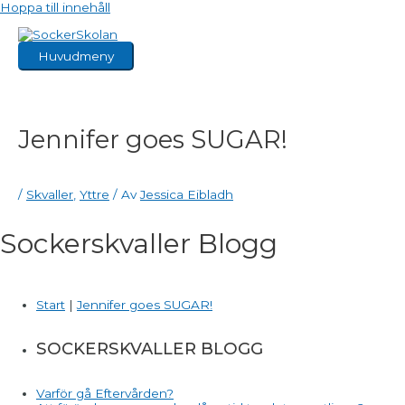
Hoppa till innehåll
Huvudmeny
Jennifer goes SUGAR!
/
Skvaller
,
Yttre
/ Av
Jessica Eibladh
Sockerskvaller Blogg
Start
|
Jennifer goes SUGAR!
SOCKERSKVALLER BLOGG
Varför gå Eftervården?