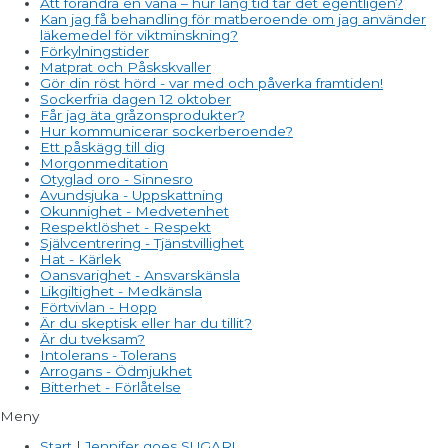
Att förändra en vana – hur lång tid tar det egentligen?
Kan jag få behandling för matberoende om jag använder
läkemedel för viktminskning?
Förkylningstider
Matprat och Påskskvaller
Gör din röst hörd - var med och påverka framtiden!
Sockerfria dagen 12 oktober
Får jag äta gråzonsprodukter?
Hur kommunicerar sockerberoende?
Ett påskägg till dig
Morgonmeditation
Otyglad oro - Sinnesro
Avundsjuka - Uppskattning
Okunnighet - Medvetenhet
Respektlöshet - Respekt
Självcentrering - Tjänstvillighet
Hat - Kärlek
Oansvarighet - Ansvarskänsla
Likgiltighet - Medkänsla
Förtvivlan - Hopp
Är du skeptisk eller har du tillit?
Är du tveksam?
Intolerans - Tolerans
Arrogans - Ödmjukhet
Bitterhet - Förlåtelse
Meny
Start
|
Jennifer goes SUGAR!