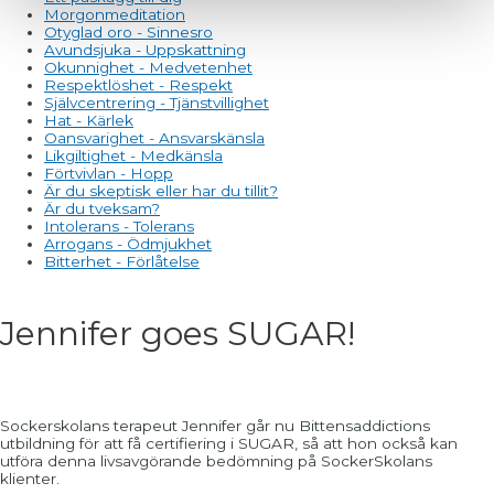
Morgonmeditation
Otyglad oro - Sinnesro
Avundsjuka - Uppskattning
Okunnighet - Medvetenhet
Respektlöshet - Respekt
Självcentrering - Tjänstvillighet
Hat - Kärlek
Oansvarighet - Ansvarskänsla
Likgiltighet - Medkänsla
Förtvivlan - Hopp
Är du skeptisk eller har du tillit?
Är du tveksam?
Intolerans - Tolerans
Arrogans - Ödmjukhet
Bitterhet - Förlåtelse
Jennifer goes SUGAR!
Sockerskolans terapeut Jennifer går nu Bittensaddictions
utbildning för att få certifiering i SUGAR, så att hon också kan
utföra denna livsavgörande bedömning på SockerSkolans
klienter.