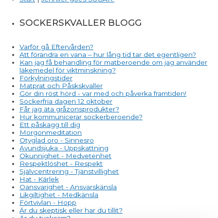
SOCKERSKVALLER BLOGG
Varför gå Eftervården?
Att förändra en vana – hur lång tid tar det egentligen?
Kan jag få behandling för matberoende om jag använder
läkemedel för viktminskning?
Förkylningstider
Matprat och Påskskvaller
Gör din röst hörd - var med och påverka framtiden!
Sockerfria dagen 12 oktober
Får jag äta gråzonsprodukter?
Hur kommunicerar sockerberoende?
Ett påskägg till dig
Morgonmeditation
Otyglad oro - Sinnesro
Avundsjuka - Uppskattning
Okunnighet - Medvetenhet
Respektlöshet - Respekt
Självcentrering - Tjänstvillighet
Hat - Kärlek
Oansvarighet - Ansvarskänsla
Likgiltighet - Medkänsla
Förtvivlan - Hopp
Är du skeptisk eller har du tillit?
Är du tveksam?