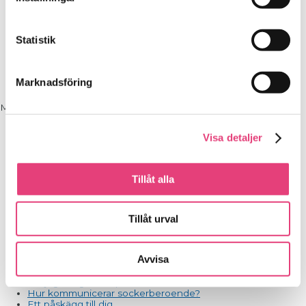
för det är grunden i allt vi gör på SockerSkolan.
Oansvarighet - Ansvarskänsla
Likgiltighet - Medkänsla
Förtvivlan - Hopp
Statistik
Är du skeptisk eller har du tillit?
Är du tveksam?
Intolerans - Tolerans
Arrogans - Ödmjukhet
Marknadsföring
Bitterhet - Förlåtelse
Meny
Start
|
Jennifer goes SUGAR!
Visa detaljer
SOCKERSKVALLER BLOGG
Tillåt alla
Varför gå Eftervården?
Att förändra en vana – hur lång tid tar det egentligen?
Kan jag få behandling för matberoende om jag använder
Tillåt urval
läkemedel för viktminskning?
Förkylningstider
Matprat och Påskskvaller
Avvisa
Gör din röst hörd - var med och påverka framtiden!
Sockerfria dagen 12 oktober
Får jag äta gråzonsprodukter?
Hur kommunicerar sockerberoende?
Ett påskägg till dig