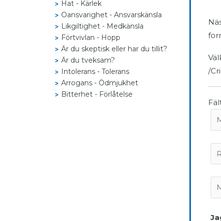
Hat - Kärlek
Oansvarighet - Ansvarskänsla
Näs
Likgiltighet - Medkänsla
for
Förtvivlan - Hopp
Är du skeptisk eller har du tillit?
Väl
Är du tveksam?
/Cr
Intolerans - Tolerans
Arrogans - Ödmjukhet
Bitterhet - Förlåtelse
Fä
Jag