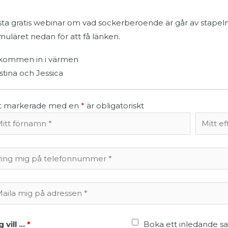
ta gratis webinar om vad sockerberoende är går av stapel
muläret nedan för att få länken.
kommen in i värmen
istina och Jessica
lt markerade med en
*
är obligatoriskt
 vill ...
*
Boka ett inledande s