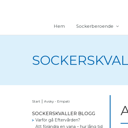
Hoppa
till
innehåll
Hem
Sockerberoende
SOCKERSKVAL
|
Start
Avsky - Empati
A
SOCKERSKVALLER BLOGG
Varför gå Eftervården?
Att förändra en vana – hur lång tid