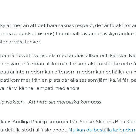
ky är mer än att det bara saknas respekt, det är förakt för an
 andras faktiska existens) Framförallt avfärdar avskyn andra 
stenar våra tanker.
ati får oss att samspela med andras villkor och känslor. När 
erensramar åt sidan till förmån för kontakt, förståelse och så
ati är inte medömkan eftersom medömkan behåller en hi
ati kommer från en plats där alla ses som jämlika. Vi får, pa
lva när vi känner empati med andra.
ig Nakken – Att hitta sin moraliska kompass
kans Andliga Princip kommer från SockerSkolans Blåa Kale
värdefulla stöd i tillfrisknandet.
Nu kan du beställa kalendern