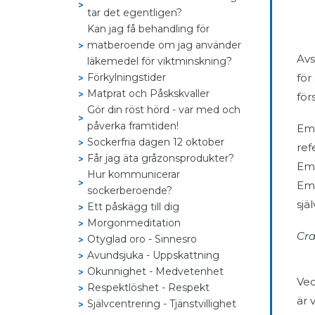
tar det egentligen?
Kan jag få behandling för
matberoende om jag använder
Avs
läkemedel för viktminskning?
Förkylningstider
för
Matprat och Påskskvaller
för
Gör din röst hörd - var med och
påverka framtiden!
Emp
Sockerfria dagen 12 oktober
ref
Får jag äta gråzonsprodukter?
Emp
Hur kommunicerar
Emp
sockerberoende?
sjä
Ett påskägg till dig
Morgonmeditation
Cra
Otyglad oro - Sinnesro
Avundsjuka - Uppskattning
Okunnighet - Medvetenhet
Vec
Respektlöshet - Respekt
är 
Självcentrering - Tjänstvillighet