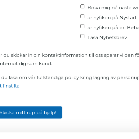
Boka mig på nästa web
är nyfiken på Nystart
är nyfiken på en Beh
Läsa Nyhetsbrev
r du skickar in din kontaktinformation till oss sparar vi den 
ntemot dig som kund.
ll du läsa om vår fullständiga policy kring lagring av personu
 finstilta
.
sa inte det som händer på SockerSkolan, följ oss på
Faceb