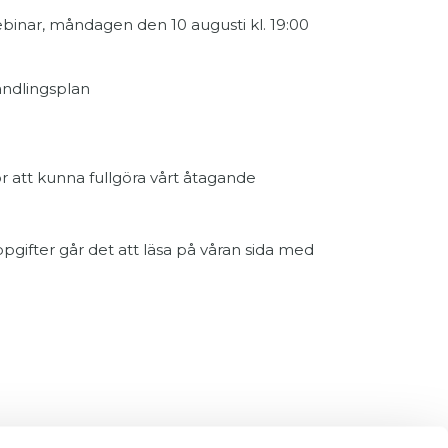
inar, måndagen den 10 augusti kl. 19:00
andlingsplan
för att kunna fullgöra vårt åtagande
ppgifter går det att läsa på våran sida med
ook
och
Instagram
.