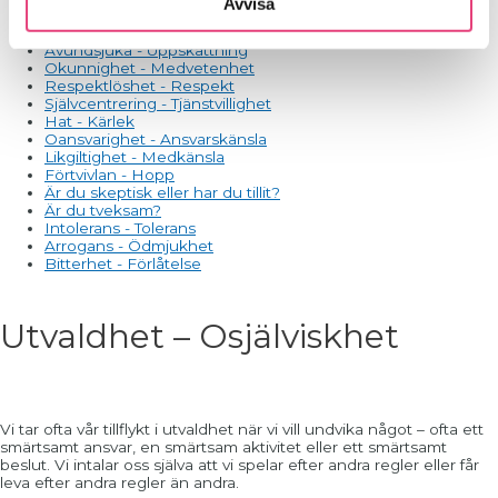
Avvisa
Morgonmeditation
Otyglad oro - Sinnesro
Avundsjuka - Uppskattning
Okunnighet - Medvetenhet
Respektlöshet - Respekt
Självcentrering - Tjänstvillighet
Hat - Kärlek
Oansvarighet - Ansvarskänsla
Likgiltighet - Medkänsla
Förtvivlan - Hopp
Är du skeptisk eller har du tillit?
Är du tveksam?
Intolerans - Tolerans
Arrogans - Ödmjukhet
Bitterhet - Förlåtelse
Utvaldhet – Osjälviskhet
Vi tar ofta vår tillflykt i utvaldhet när vi vill undvika något – ofta ett
smärtsamt ansvar, en smärtsam aktivitet eller ett smärtsamt
beslut. Vi intalar oss själva att vi spelar efter andra regler eller får
leva efter andra regler än andra.