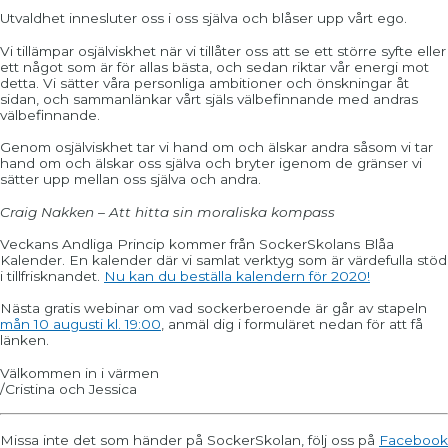
Utvaldhet innesluter oss i oss själva och blåser upp vårt ego.
Vi tillämpar osjälviskhet när vi tillåter oss att se ett större syfte eller
ett något som är för allas bästa, och sedan riktar vår energi mot
detta. Vi sätter våra personliga ambitioner och önskningar åt
sidan, och sammanlänkar vårt själs välbefinnande med andras
välbefinnande.
Genom osjälviskhet tar vi hand om och älskar andra såsom vi tar
hand om och älskar oss själva och bryter igenom de gränser vi
sätter upp mellan oss själva och andra.
Craig Nakken – Att hitta sin moraliska kompass
Veckans Andliga Princip kommer från SockerSkolans Blåa
Kalender. En kalender där vi samlat verktyg som är värdefulla stöd
i tillfrisknandet.
Nu kan du beställa kalendern för 2020!
Nästa gratis webinar om vad sockerberoende är går av stapeln
mån 10 augusti kl. 19:00
, anmäl dig i formuläret nedan för att få
länken.
Välkommen in i värmen
/Cristina och Jessica
Missa inte det som händer på SockerSkolan, följ oss på
Facebook