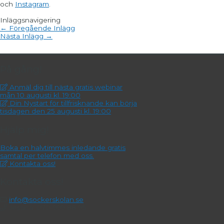
och
Instagram
.
Inläggsnavigering
←
Föregående Inlägg
Nästa Inlägg
→
På gång!
Anmäl dig till nästa gratis webinar
mån 10 augusti kl. 19:00
Din Nystart för tillfrisknande kan börja
tisdagen den 25 augusti kl. 19:00
Hjälp mig!
Boka en halvtimmes inledande gratis
samtal per telefon med oss.
Kontakta oss!
Kontakta oss!
info@sockerskolan.se
Jessica: 070-999 88 95