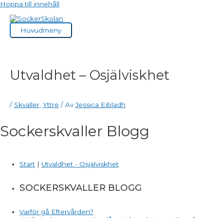
Hoppa till innehåll
Huvudmeny
Utvaldhet – Osjälviskhet
/
Skvaller
,
Yttre
/ Av
Jessica Eibladh
Sockerskvaller Blogg
Start
|
Utvaldhet - Osjälviskhet
SOCKERSKVALLER BLOGG
Varför gå Eftervården?