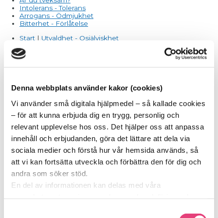
Intolerans - Tolerans
Arrogans - Ödmjukhet
Bitterhet - Förlåtelse
Start
|
Utvaldhet - Osjälviskhet
SOCKERSKVALLER BLOGG
Varför gå Eftervården?
Denna webbplats använder kakor (cookies)
Att förändra en vana – hur lång tid tar det egentligen?
Kan jag få behandling för matberoende om jag använder
Vi använder små digitala hjälpmedel – så kallade cookies
läkemedel för viktminskning?
– för att kunna erbjuda dig en trygg, personlig och
Förkylningstider
Matprat och Påskskvaller
relevant upplevelse hos oss. Det hjälper oss att anpassa
Gör din röst hörd - var med och påverka framtiden!
innehåll och erbjudanden, göra det lättare att dela via
Sockerfria dagen 12 oktober
Får jag äta gråzonsprodukter?
sociala medier och förstå hur vår hemsida används, så
Hur kommunicerar sockerberoende?
att vi kan fortsätta utveckla och förbättra den för dig och
Ett påskägg till dig
Morgonmeditation
andra som söker stöd.
Otyglad oro - Sinnesro
En del av informationen kan delas med våra
Avundsjuka - Uppskattning
Okunnighet - Medvetenhet
samarbetspartners inom analys, marknadsföring och
Respektlöshet - Respekt
sociala medier. De kan i sin tur använda den tillsammans
Självcentrering - Tjänstvillighet
Samtyckesval
Hat - Kärlek