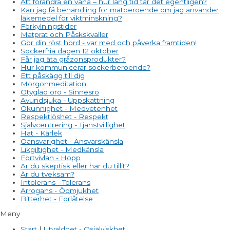
Att förändra en vana – hur lång tid tar det egentligen?
Kan jag få behandling för matberoende om jag använder
läkemedel för viktminskning?
Förkylningstider
Matprat och Påskskvaller
Gör din röst hörd - var med och påverka framtiden!
Sockerfria dagen 12 oktober
Får jag äta gråzonsprodukter?
Hur kommunicerar sockerberoende?
Ett påskägg till dig
Morgonmeditation
Otyglad oro - Sinnesro
Avundsjuka - Uppskattning
Okunnighet - Medvetenhet
Respektlöshet - Respekt
Självcentrering - Tjänstvillighet
Hat - Kärlek
Oansvarighet - Ansvarskänsla
Likgiltighet - Medkänsla
Förtvivlan - Hopp
Är du skeptisk eller har du tillit?
Är du tveksam?
Intolerans - Tolerans
Arrogans - Ödmjukhet
Bitterhet - Förlåtelse
Meny
Start
|
Utvaldhet - Osjälviskhet