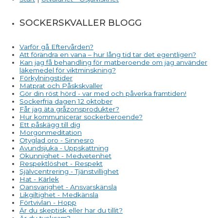
SOCKERSKVALLER BLOGG
Varför gå Eftervården?
Att förändra en vana – hur lång tid tar det egentligen?
Kan jag få behandling för matberoende om jag använder
läkemedel för viktminskning?
Förkylningstider
Matprat och Påskskvaller
Gör din röst hörd - var med och påverka framtiden!
Sockerfria dagen 12 oktober
Får jag äta gråzonsprodukter?
Hur kommunicerar sockerberoende?
Ett påskägg till dig
Morgonmeditation
Otyglad oro - Sinnesro
Avundsjuka - Uppskattning
Okunnighet - Medvetenhet
Respektlöshet - Respekt
Självcentrering - Tjänstvillighet
Hat - Kärlek
Oansvarighet - Ansvarskänsla
Likgiltighet - Medkänsla
Förtvivlan - Hopp
Är du skeptisk eller har du tillit?
Är du tveksam?