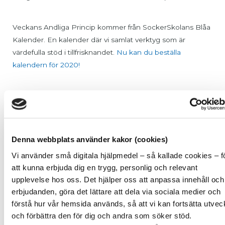
Veckans Andliga Princip kommer från SockerSkolans Blåa
Kalender. En kalender där vi samlat verktyg som är
värdefulla stöd i tillfrisknandet.
Nu kan du beställa
kalendern för 2020!
Nästa gratis webinar om vad sockerberoende är går av
stapeln
lör 12 september kl. 20:00
, anmäl dig i formuläret
nedan för att få länken.
Denna webbplats använder kakor (cookies)
Välkommen in i värmen
/Cristina och Jessica
Vi använder små digitala hjälpmedel – så kallade cookies – f
att kunna erbjuda dig en trygg, personlig och relevant
upplevelse hos oss. Det hjälper oss att anpassa innehåll och
Fält markerade med en
*
är obligatoriskt
erbjudanden, göra det lättare att dela via sociala medier och
förstå hur vår hemsida används, så att vi kan fortsätta utvec
och förbättra den för dig och andra som söker stöd.