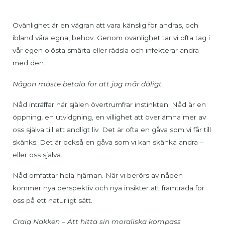
Ovänlighet är en vägran att vara känslig för andras, och
ibland våra egna, behov. Genom ovänlighet tar vi ofta tag i
vår egen olösta smärta eller rädsla och infekterar andra
med den.
Någon måste betala för att jag mår dåligt.
Nåd inträffar när själen övertrumfrar instinkten. Nåd är en
öppning, en utvidgning, en villighet att överlämna mer av
oss själva till ett andligt liv. Det är ofta en gåva som vi får till
skänks. Det är också en gåva som vi kan skänka andra –
eller oss själva.
Nåd omfattar hela hjärnan. När vi berörs av nåden
kommer nya perspektiv och nya insikter att framträda för
oss på ett naturligt sätt.
Craig Nakken – Att hitta sin moraliska kompass