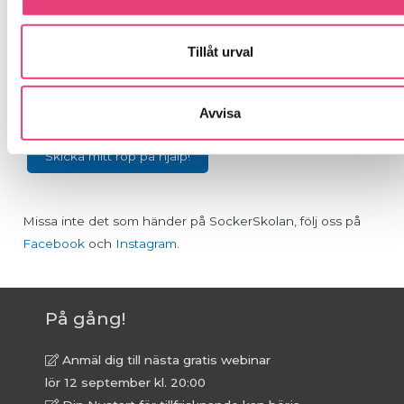
Vill du läsa om vår fullständiga policy kring lagring av
Tillåt urval
personuppgifter går det att läsa på våran sida med
det
finstilta
.
Avvisa
Missa inte det som händer på SockerSkolan, följ oss på
Facebook
och
Instagram
.
På gång!
Anmäl dig till nästa gratis webinar
lör 12 september kl. 20:00